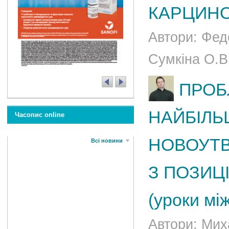
КАРЦИНО
Автори: Фед
Сумкіна О.В.
ПРОБ
НАЙБІЛЬ
Часопис online
НОВОУТВ
Всі новини
З ПОЗИЦ
(уроки мі
Автори: Мих