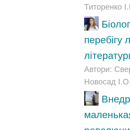
Титоренко І.
Біоло
перебігу 
літератур
Автори: Све
Новосад І.О.
Внедр
маленька