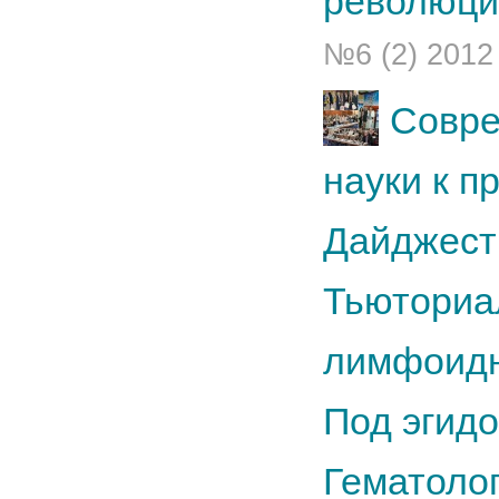
революци
№6 (2) 2012
Совре
науки к п
Дайджест
Тьюториа
лимфоидн
Под эгид
Гематоло