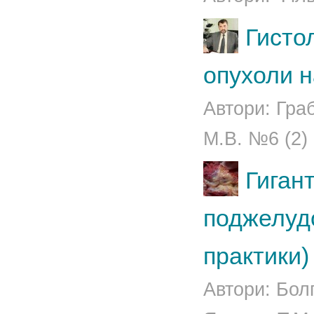
Гисто
опухоли 
Автори: Гра
М.В. №6 (2)
Гиган
поджелуд
практики)
Автори: Бол