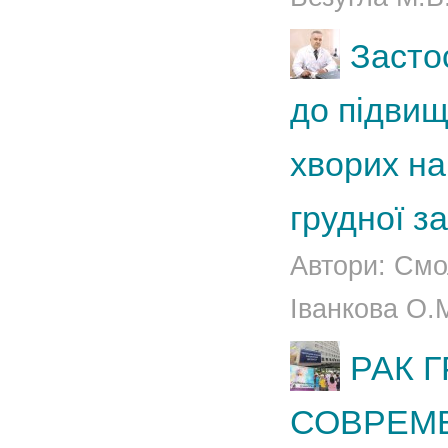
Засто
до підвищ
хворих н
грудної з
Автори: Смо
Іванкова О.
РАК 
СОВРЕМ