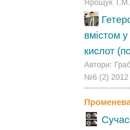
Ярощук Т.М.
Гетер
вмістом у
кислот (п
Автори: Гра
№6 (2) 2012
Променева 
Сучасн