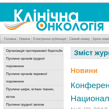
Головна
Новини
Електронна публікація
Свіжий номер
Архів номе
Організація протиракової боротьби
Зміст жур
Пухлини органів грудної
порожнини
Новини
Пухлини органів черевної
порожнини
Конферен
Пухлини шкіри, м'яких тканин,
Национал
кісток
Пухлини грудної залози