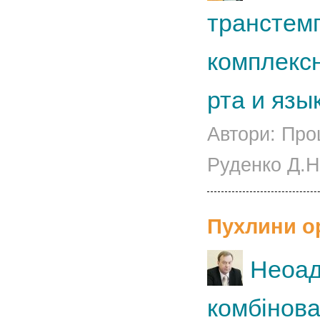
транстем
комплекс
рта и язы
Автори: Про
Руденко Д.Н.
Пухлини о
Неоад
комбінова