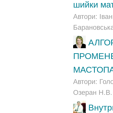
шийки ма
Автори: Іва
Барановська
АЛГО
ПРОМЕНЕ
МАСТОПА
Автори: Гол
Озеран Н.В.
Внутр