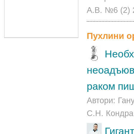
А.В. №6 (2)
Пухлини о
Необх
неоадъюв
раком пи
Автори: Гану
С.Н. Кондра
Гиган