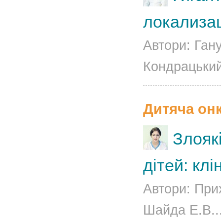
локализа
Автори: Ган
Кондрацький
Дитяча онк
Злояк
дітей: кл
Автори: При
Шайда Е.В..