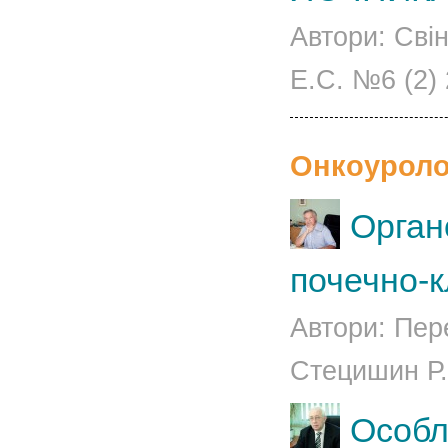
Автори: Сві
Е.С. №6 (2)
Онкоуроло
Орган
почечно-к
Автори: Пер
Стецишин Р.
Особли