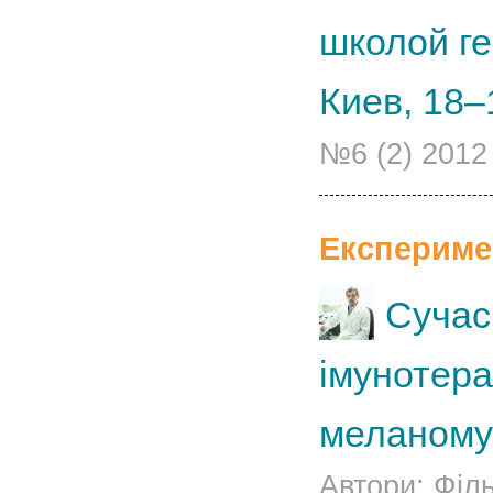
школой г
Киев, 18–
№6 (2) 2012
Експериме
Сучас
імунотера
меланому
Автори: Філь