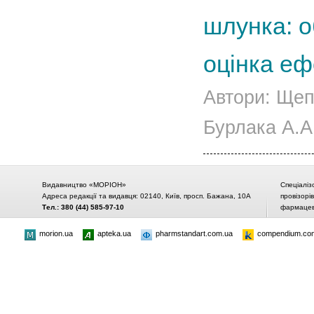
шлунка: о
оцінка еф
Автори: Щепо
Бурлака А.А.
Видавництво «МОРІОН»
Спеціаліз
Адреса редакції та видавця: 02140, Київ, просп. Бажана, 10А
провізорі
Тел.: 380 (44) 585-97-10
фармацевт
morion.ua
apteka.ua
pharmstandart.com.ua
compendium.co