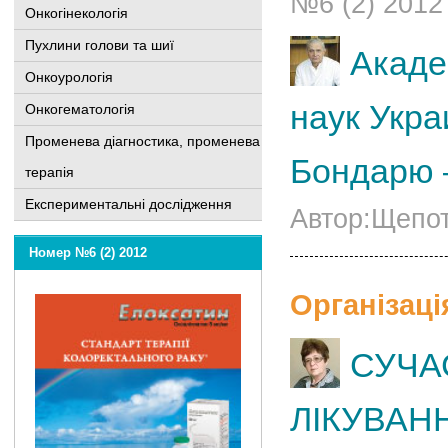
№6 (2) 2012
Онкогінекологія
Пухлини голови та шиї
Акаде
Онкоурологія
наук Укра
Онкогематологія
Променева діагностика, променева
Бондарю 
терапія
Експериментальні дослідження
Автор:Щепоті
Номер №6 (2) 2012
Організаці
СУЧА
ЛІКУВАН