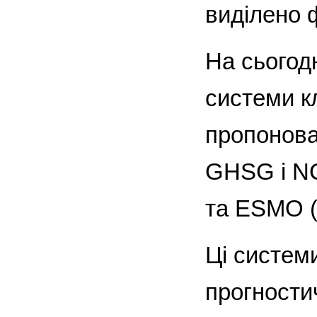
виділено ф
На сьогод
системи к
пропонов
GHSG і NC
та ESMO (E
Ці систем
прогностич