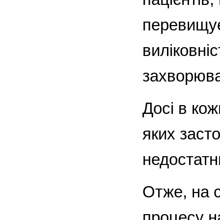
перевищує
виліковніс
захворюв
Досі в ко
яких заст
недостатн
Отже, на 
процесу н