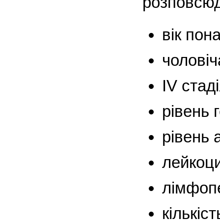
розповсюд
вік пона
чоловіч
IV стад
рівень 
рівень 
лейкоци
лімфопе
кількіс