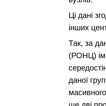
Ці дані з
інших цент
Так, за да
(РОНЦ) ім
середості
даної груп
масивного
ще дві про