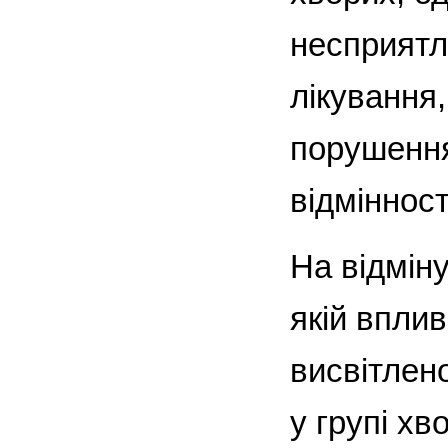
несприятл
лікування
порушення
відмінност
На відміну
якій впли
висвітлен
у групі хв