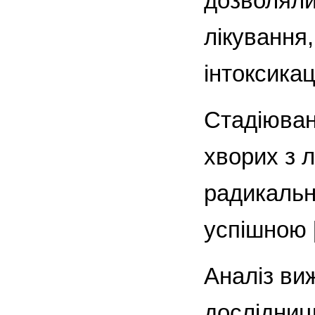
дозволяли
лікування
інтоксикаці
Стадіюван
хворих з л
радикальн
успішною [
Аналіз ви
дослідниц