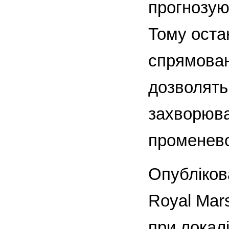
прогнозуют
Тому оста
спрямован
дозволять
захворюва
променевої
Опублікова
Royal Mar
при локал