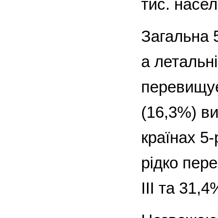
тис. насел
Загальна 
а летальні
перевищує
(16,3%) ви
країнах 5-
рідко пер
ІІІ та 31,4