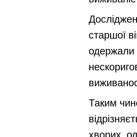
Досліджен
старшої ві
одержали 
нескоригов
виживанос
Таким чино
відрізняєт
хворих, од