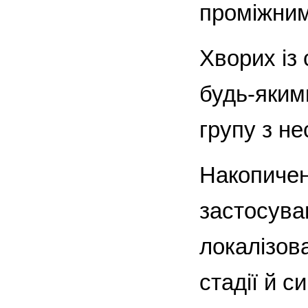
проміжним
Хворих із 
будь-якими
групу з н
Накопичен
застосува
локалізов
стадії й си