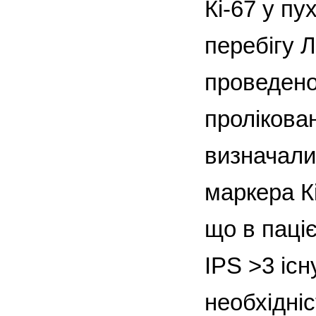
Кі-67 у п
перебігу 
проведено
пролікова
визначали
маркера К
що в паціє
IPS >3 іс
необхідні