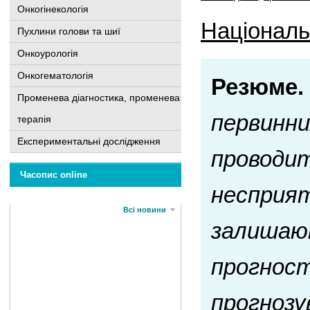
Онкогінекологія
Національн
Пухлини голови та шиї
Онкоурологія
Онкогематологія
Резюме.
Променева діагностика, променева
первинни
терапія
Експериментальні дослідження
проводит
Часопис online
несприят
Всі новини
залишаю
прогност
прогнозу