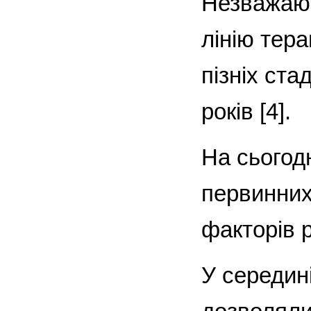
Незважаюч
лінію тера
пізніх ст
років [4].
На сьогодн
первинних
факторів 
У середин