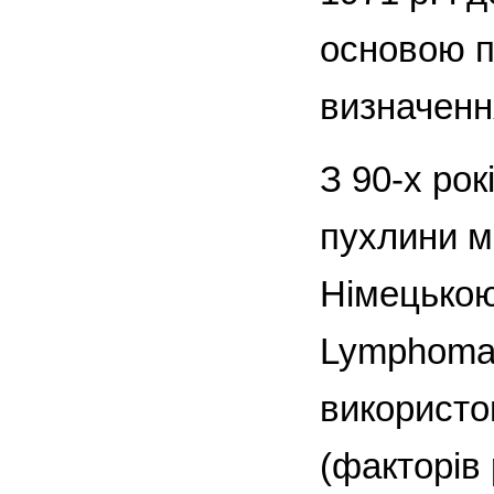
основою п
визначення
З 90-х рок
пухлини м
Німецькою
Lymphoma
використо
(факторів 