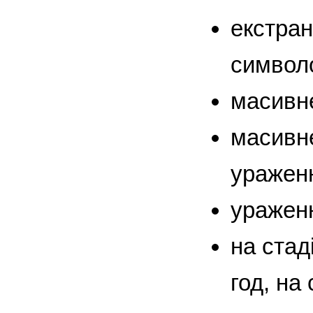
екстра
символ
масивне
масивне
ураженн
ураженн
на стад
год, на