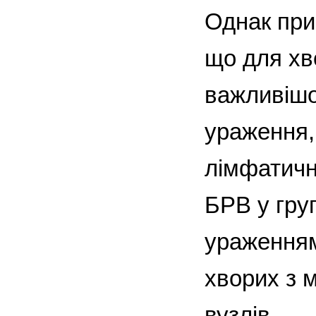
Однак при
що для хв
важливішо
ураження,
лімфатични
БРВ у гру
ураженням
хворих з 
вузлів.