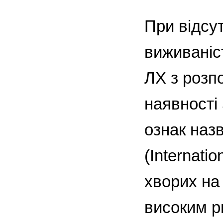
При відсу
виживаніст
ЛХ з розп
наявності
ознак наз
(Internati
хворих на
високим р