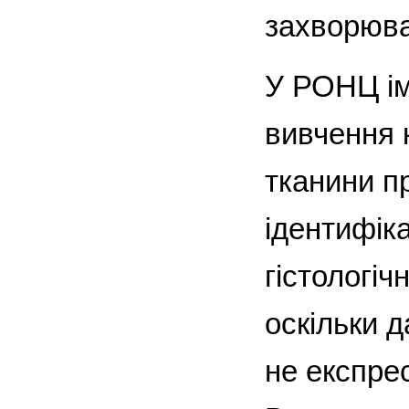
захворюва
У РОНЦ ім
вивчення 
тканини пр
ідентифік
гістологі
оскільки д
не експре