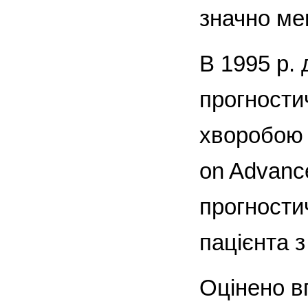
значно ме
В 1995 р.
прогности
хворобою Х
on Advanc
прогности
пацієнта з
Оцінено вп