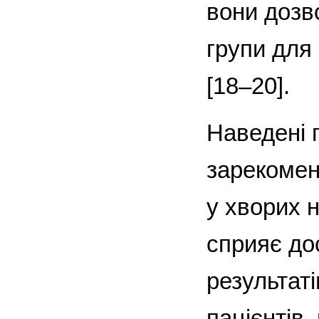
вони дозв
групи для
[18–20].
Наведені 
зарекомен
у хворих 
сприяє до
результат
пацієнтів,