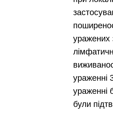
застосува
поширенос
уражених 
лімфатичн
виживанос
ураженні 
ураженні б
були підт