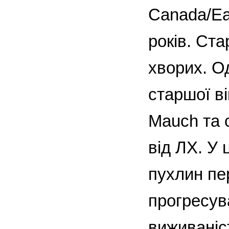
Canada/Ea
років. Ст
хворих. Од
старшої ві
Mauch та 
від ЛХ. У 
пухлин пе
прогресув
виживаніст