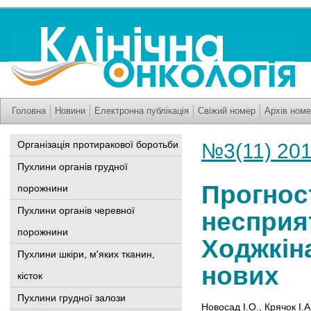
Головна
Новини
Електронна публікація
Свіжий номер
Архів номе
Організація протиракової боротьби
№3(11) 20
Пухлини органів грудної
Прогнос
порожнини
Пухлини органів черевної
несприя
порожнини
Ходжкіна
Пухлини шкіри, м'яких тканин,
нових
кісток
Пухлини грудної залози
Новосад І.О.
,
Крячок І.А