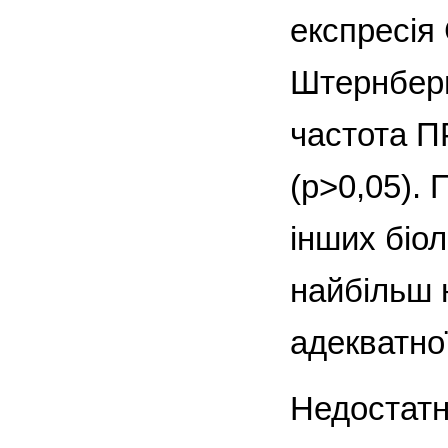
експресія 
Штернберг
частота П
(p>0,05).
інших біо
найбільш 
адекватної
Недостатн