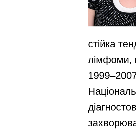
стійка тен
лімфоми, п
1999–2007
Національн
діагносто
захворюва