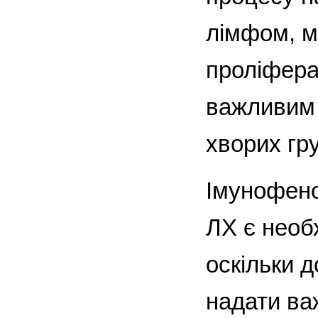
лімфом, м
проліфера
важливим 
хворих гру
Імунофено
ЛХ є необ
оскільки д
надати ва