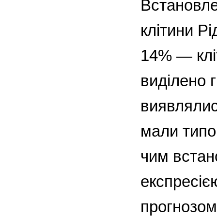
Встановле
клітини Р
14% — клі
виділено г
виявлялися
мали типов
чим встан
експресіє
прогнозом