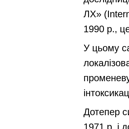
ЛХ» (Inter
1990 р., ц
У цьому с
локалізов
променеву
інтоксикац
Дотепер с
1971 р. і 