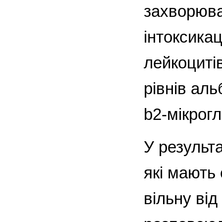
захворюва
інтоксикац
лейкоцитів
рівнів аль
b2-мікрогл
У результ
які мають
вільну від