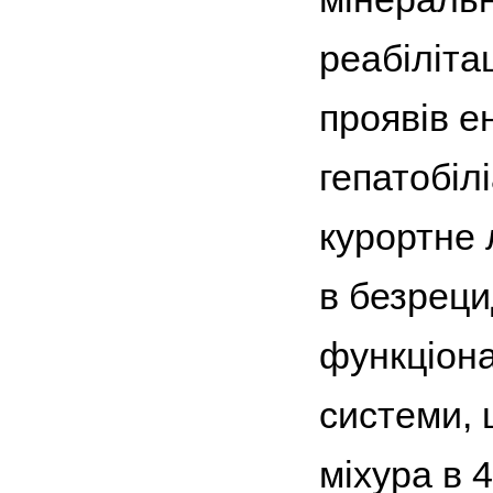
реабіліта
проявів е
гепатобіл
курортне 
в безреци
функціона
системи, 
міхура в 