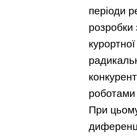
періоди р
розробки 
курортної
радикальн
конкурент
роботами 
При цьому
диференці