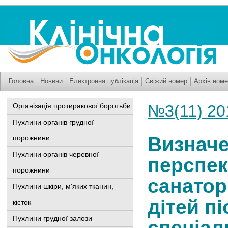
Головна
Новини
Електронна публікація
Свіжий номер
Архів номе
Організація протиракової боротьби
№3(11) 20
Пухлини органів грудної
Визнач
порожнини
Пухлини органів черевної
перспек
порожнини
санатор
Пухлини шкіри, м'яких тканин,
дітей п
кісток
Пухлини грудної залози
спеціал