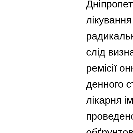
Дніпропет
лікування
радикальн
слід визна
ремісії о
денного с
лікарня ім
проведено
обґрунтов