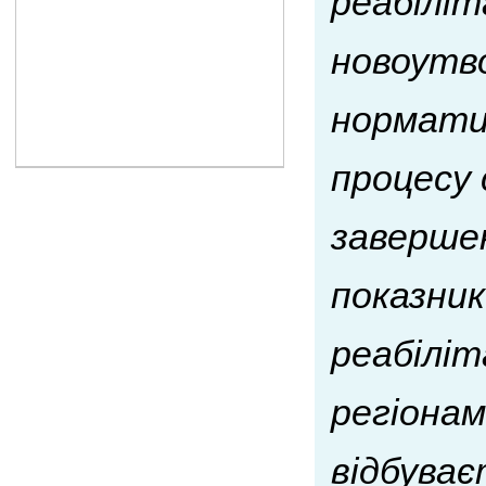
реабіліта
новоутво
норматив
процесу 
завершен
показник
реабіліт
регіонам
відбуває