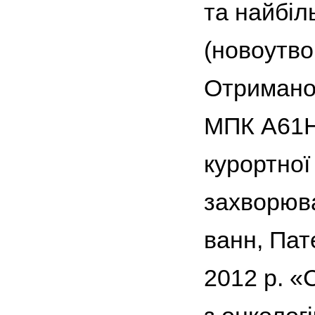
та найбі
(новоутво
Отримано 
МПК A61Н 
курортної
захворюв
ванн, Пат
2012 р. «