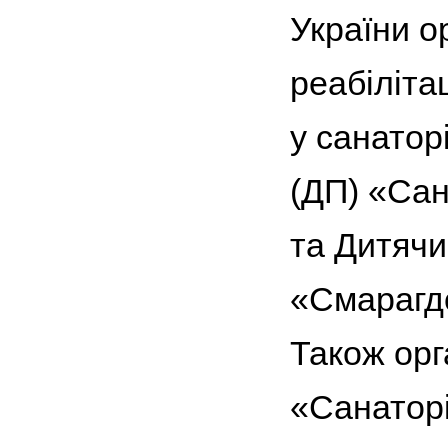
України о
реабіліта
у санатор
(ДП) «Са
та Дитячи
«Смарагдо
Також орг
«Санаторі