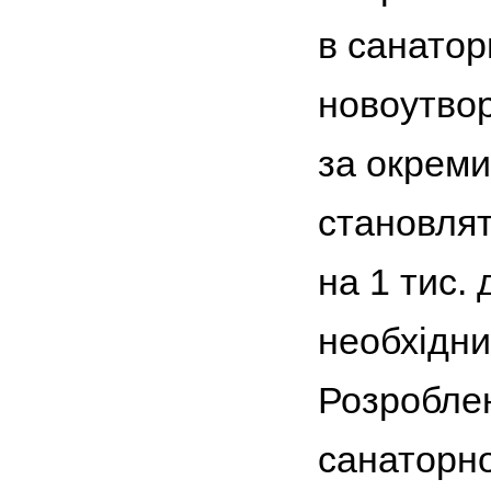
в санатор
новоутво
за окреми
становлять
на 1 тис.
необхідни
Розроблен
санаторно