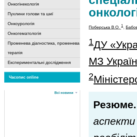
Онкогінекологія
онколог
Пухлини голови та шиї
Онкоурологія
1
Поберська В.О.
,
Бабов
Онкогематологія
1
ДУ «Укра
Променева діагностика, променева
терапія
МЗ Украї
Експериментальні дослідження
2
Міністер
Часопис online
Всі новини
Резюме.
аспекти