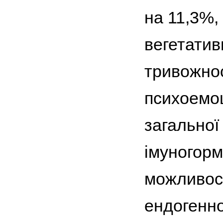
на 11,3%,
вегетатив
тривожнос
психо­емо
загальної
імуногорм
можливост
ендогенно