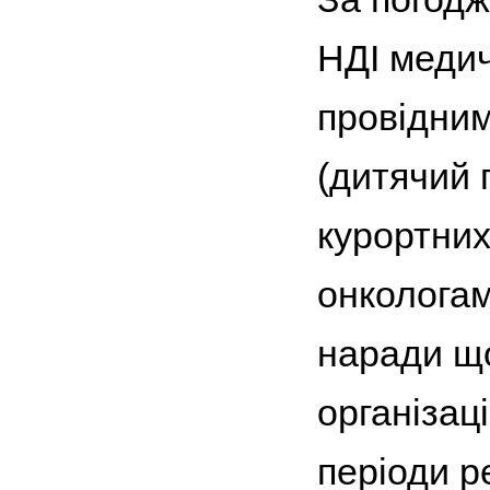
НДІ медич
провідни
(дитячий 
курортних
онкологам
наради що
організаці
періоди р