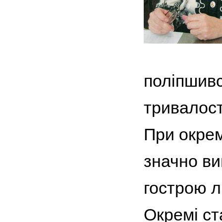
поліпшивс
тривалост
При окрем
значно в
гострою л
Окремі ст