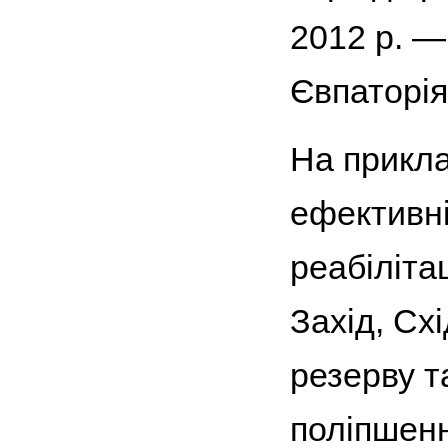
2012 р. —
Євпаторія
На прикла
ефективні
реабілітац
Захід, Сх
резерву т
поліпшенню