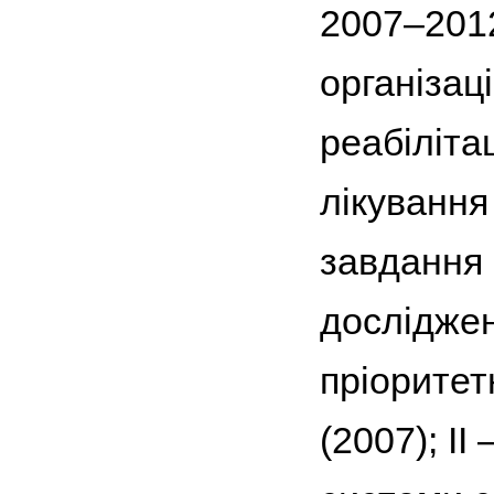
2007–2012
організац
реабіліта
лікування
завдання 
досліджен
пріоритет
(2007); І