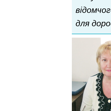
відомчог
для доро