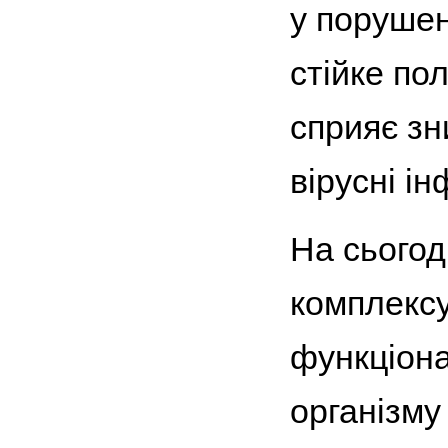
у порушен
стійке по
сприяє зн
вірусні ін
На сьогод
комплексу
функціона
організму