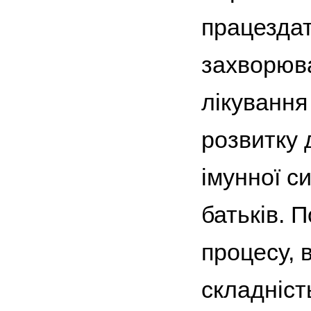
працездат
захворюва
лікування
розвитку 
імунної с
батьків. 
процесу, 
складніст