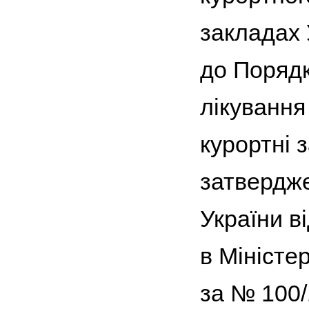
закладах 
до Порядк
лікування
курортні 
затвердже
України в
в Міністе
за № 100/