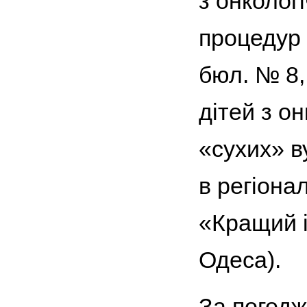
з онколог
процедур 
бюл. № 8,
дітей з о
«сухих» в
в регіона
«Кращий і
Одеса).
За погодж