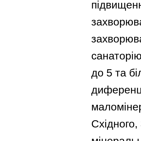
підвищенн
захворюва
захворюва
санаторію
до 5 та б
диференц
маломінер
Східного, 
мінеральн