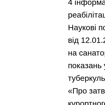
4 інформ
реабілітац
Наукові п
від 12.01
на санато
показань 
туберкуль
«Про затв
курортног