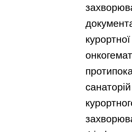
захворюва
документа
курортної 
онкогемат
протипока
санаторій
курортног
захворюва