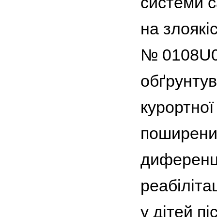
системи с
на злоякі
№ 0108U00
обґрунту
курортної
поширени
диференці
реабіліта
у дітей п