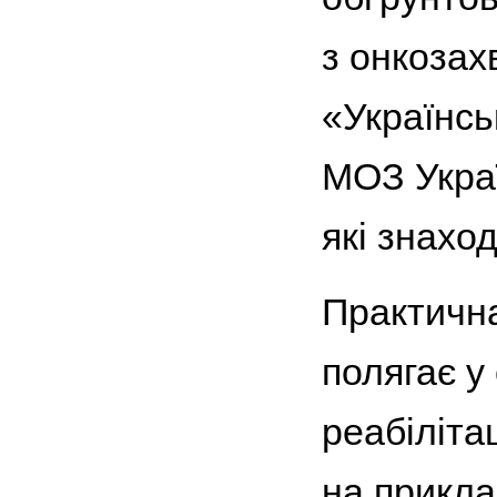
з онкозах
«Українсь
МОЗ Украї
які знахо
Практична
полягає у
реабілітац
на прикла