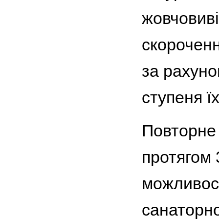
жовчовиві
скороченн
за рахуно
ступеня ї
Повторне 
протягом 
можливост
санаторно