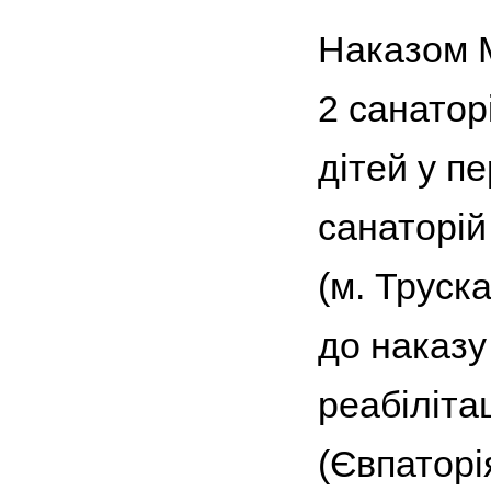
Наказом М
2 санаторі
дітей у п
санаторій
(м. Труск
до наказу
реабіліта
(Євпаторі