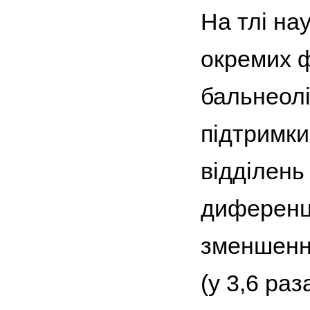
На тлі на
окремих ф
бальнеолі
підтримки
відділень
диференці
зменшенн
(у 3,6 раз