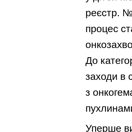
реєстр. №
процес ст
онкозахво
До катего
заходи в 
з онкогем
пухлинами 
Уперше ви