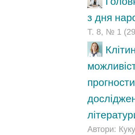
Головк
з дня на
Т. 8, № 1 (2
Клітин
можливіст
прогности
досліджен
літератур
Автори: Куку