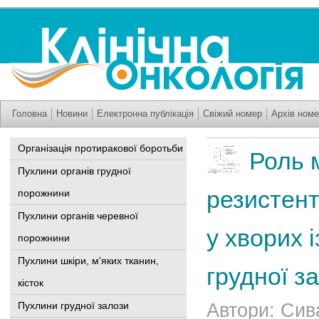
Головна
Новини
Електронна публікація
Свіжий номер
Архів номе
Організація протиракової боротьби
Роль 
Пухлини органів грудної
резистент
порожнини
Пухлини органів черевної
у хворих 
порожнини
Пухлини шкіри, м'яких тканин,
грудної з
кісток
Пухлини грудної залози
Автори: Сива