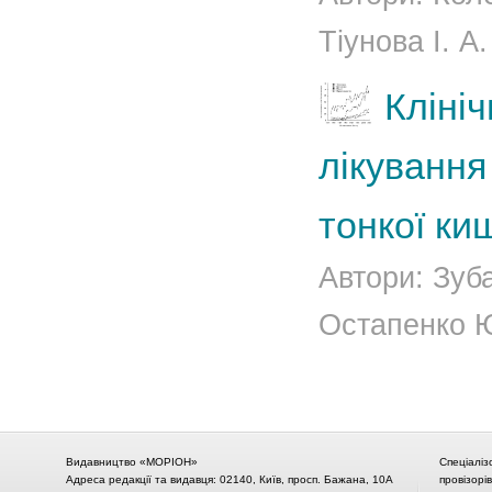
Тіунова І. А.
Клініч
лікуванн
тонкої ки
Автори: Зуб
Остапенко Ю.
Видавництво «МОРІОН»
Спеціаліз
Адреса редакції та видавця: 02140, Київ, просп. Бажана, 10А
провізорі