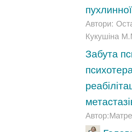
пухлинної
Автори: Оста
Кукушіна М.М
Забута пс
психотера
реабіліта
метастаз
Автор:Матрен