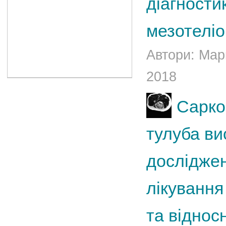
діагности
мезотеліо
Автори: Мари
2018
Сарком
тулуба ви
досліджен
лікування
та віднос