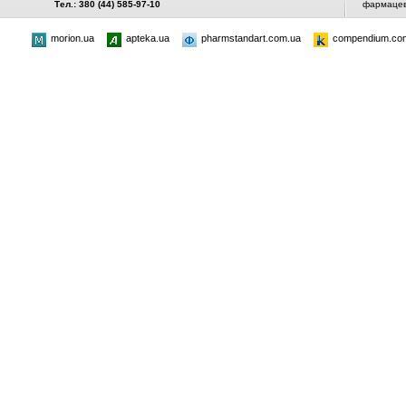
Тел.: 380 (44) 585-97-10
фармацевт
morion.ua
apteka.ua
pharmstandart.com.ua
compendium.co