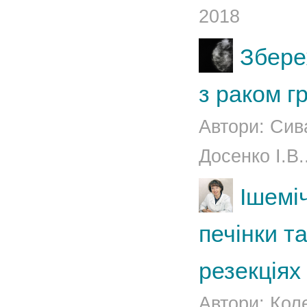
2018
Збере
з раком г
Автори: Сив
Досенко І.В..
Ішемі
печінки т
резекціях
Автори: Кол