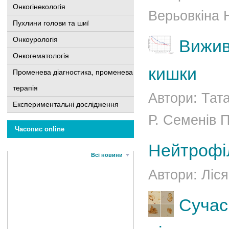
Онкогінекологія
Верьовкіна Н
Пухлини голови та шиї
Онкоурологія
Вижив
Онкогематологія
кишки
Променева діагностика, променева
терапія
Автори: Тат
Експериментальні дослідження
Р. Семенів П
Часопис online
Нейтрофіл
Всі новини
Автори: Ліся
Сучас