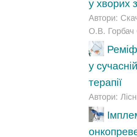
у хворих 
Автори: Ска
О.В. Горбач О
Реміф
у сучасній
терапії
Автори: Лісн
Імплем
онкопреве