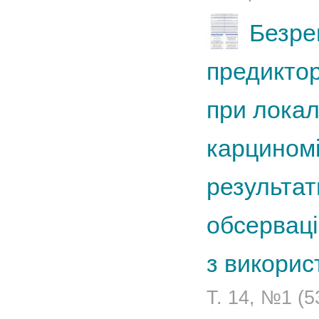
Безре
предиктор
при локал
карциномі
результат
обсерваці
з викори
Т. 14, №1 (5