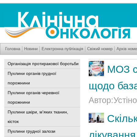
Головна
Новини
Електронна публікація
Свіжий номер
Архів номе
Організація протиракової боротьби
МОЗ с
Пухлини органів грудної
щодо база
порожнини
Пухлини органів черевної
Автор:Устіно
порожнини
Пухлини шкіри, м'яких тканин,
Скіль
кісток
Пухлини грудної залози
лікування