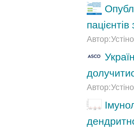
Опубл
пацієнтів
Автор:Устіно
Украї
долучити
Автор:Устіно
Імуно
дендритно