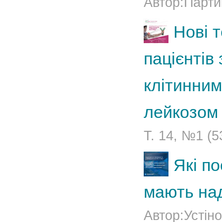
Автор:Парти
Нові т
пацієнтів
клітинни
лейкозом
Т. 14, №1 (5
Які по
мають на
Автор:Устіно