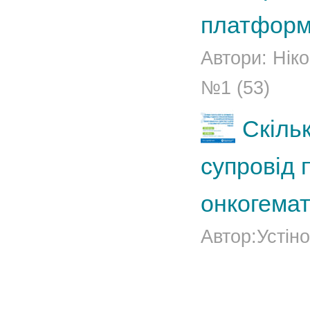
платформа
Автори: Ніко
№1 (53)
Скіль
супровід 
онкогема
Автор:Устіно