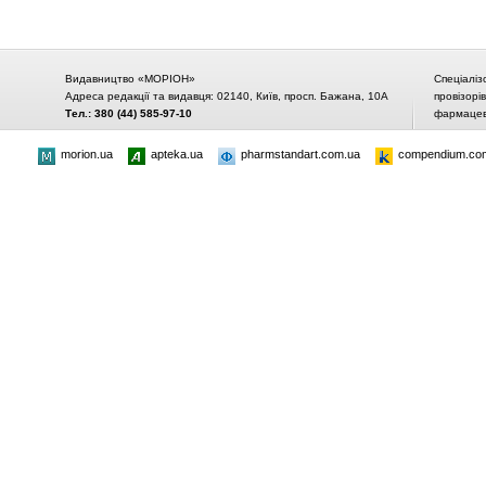
Видавництво «МОРІОН»
Спеціаліз
Адреса редакції та видавця: 02140, Київ, просп. Бажана, 10А
провізорі
Тел.: 380 (44) 585-97-10
фармацевт
morion.ua
apteka.ua
pharmstandart.com.ua
compendium.co