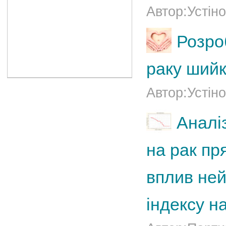
Автор:Устіно
Розро
раку шийк
Автор:Устіно
Аналі
на рак пр
вплив не
індексу н