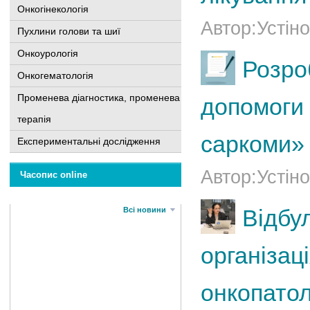
Онкогінекологія
Автор:Устіно
Пухлини голови та шиї
Онкоурологія
Розро
Онкогематологія
Променева діагностика, променева
допомоги 
терапія
саркоми»
Експериментальні дослідження
Автор:Устіно
Часопис online
Відбу
Всі новини
організац
онкопатол