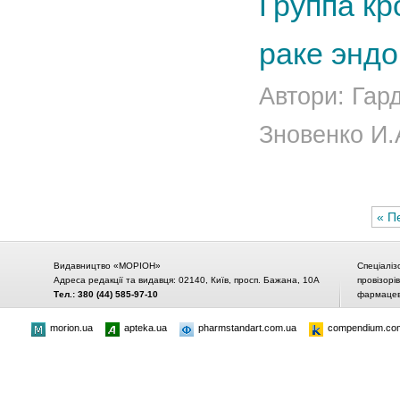
Группа кр
раке энд
Автори: Гар
Зновенко И.
« П
Видавництво «МОРІОН»
Спеціаліз
Адреса редакції та видавця: 02140, Київ, просп. Бажана, 10А
провізорі
Тел.: 380 (44) 585-97-10
фармацевт
morion.ua
apteka.ua
pharmstandart.com.ua
compendium.co