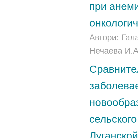
при анем
онкологи
Автори: Гал
Нечаева И.А
Сравните
заболева
новообраз
сельского
Луганской