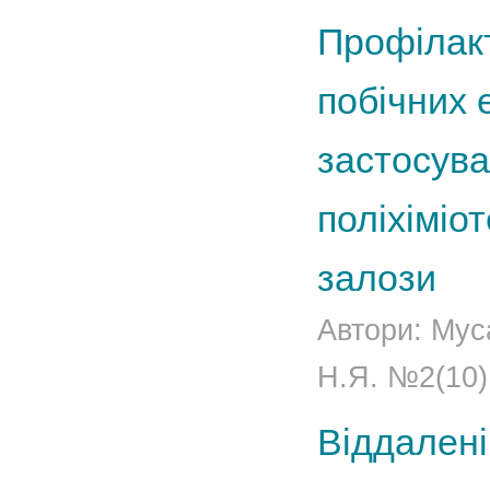
Профілакт
побічних 
застосува
поліхіміот
залози
Автори: Мус
Н.Я. №2(10)
Віддалені