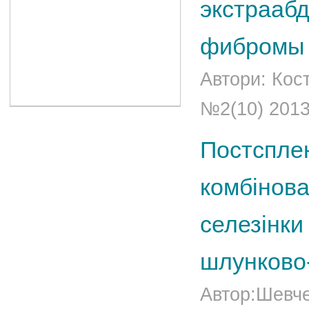
экстрааб
фибромы
Автори: Кос
№2(10) 201
Постсплен
комбінова
селезінки
шлунково-
Автор:Шевче