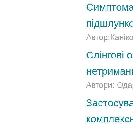
Симптомат
підшлунко
Автор:Канік
Слінгові 
нетриманн
Автори: Ода
Застосува
комплексн