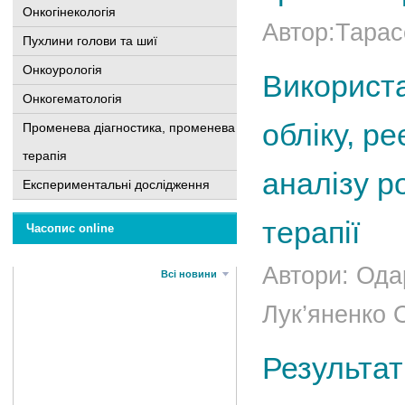
Онкогінекологія
Автор:Тарас
Пухлини голови та шиї
Онкоурологія
Використа
Онкогематологія
обліку, р
Променева діагностика, променева
терапія
аналізу р
Експериментальні дослідження
терапії
Часопис online
Автори: Ода
Всі новини
Лук’яненко 
Результа