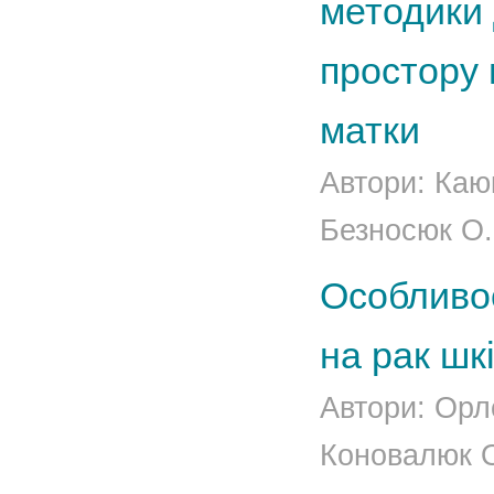
методики
простору 
матки
Автори: Каюк
Безносюк О.
Особливос
на рак шк
Автори: Орл
Коновалюк О