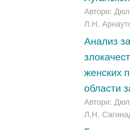
Автори: Дюл
Л.Н. Арнаут
Анализ з
злокачес
женских п
области з
Автори: Дюл
Л.Н. Сагина