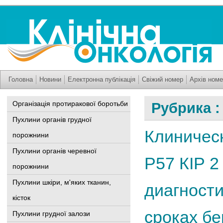
Головна
Новини
Електронна публікація
Свіжий номер
Архів номе
Організація протиракової боротьби
Рубрика 
Пухлини органів грудної
Клиническ
порожнини
Пухлини органів черевної
Р57 КІР 
порожнини
Пухлини шкіри, м'яких тканин,
диагности
кісток
сроках б
Пухлини грудної залози