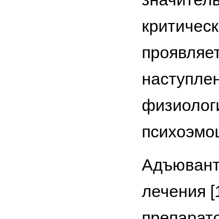
критическ
проявляе
наступлен
физиологи
психоэмоц
Адъювант
лечения [
препарат