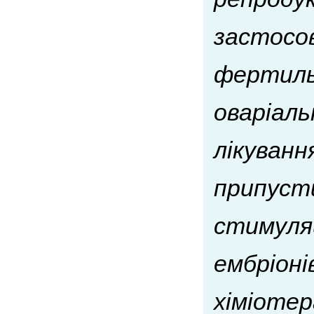
застосо
фертильн
оваріаль
лікуванн
припуст
стимуляц
ембріоні
хіміотер