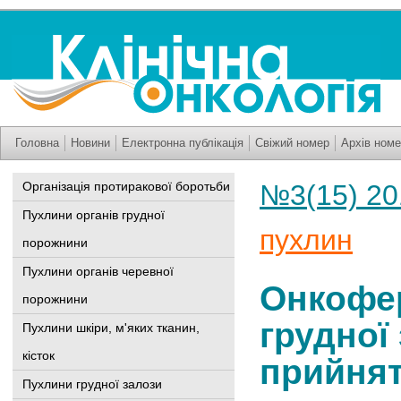
Головна
Новини
Електронна публікація
Свіжий номер
Архів номе
Організація протиракової боротьби
№3(15) 20
Пухлини органів грудної
пухлин
порожнини
Пухлини органів черевної
Онкофер
порожнини
грудної
Пухлини шкіри, м'яких тканин,
кісток
прийнят
Пухлини грудної залози