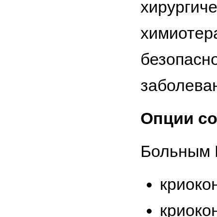
хирургич
химиотера
безопасн
заболеван
Опции с
Больным 
криоко
криоко