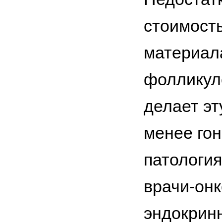
стоимость
материала
фолликуло
делает эт
менее го
патология
врачи-он
эндокрин