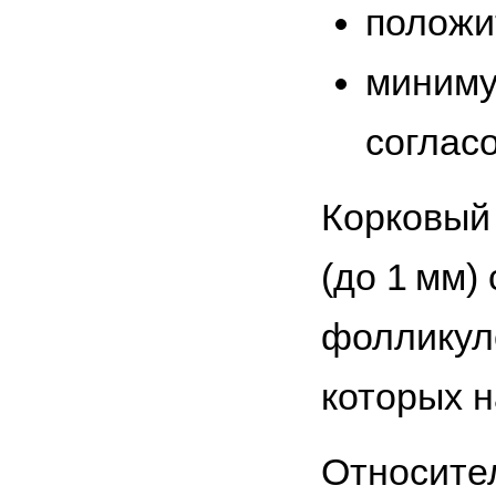
положи
миниму
соглас
Корковый
(до 1 мм)
фолликул
которых н
Относите