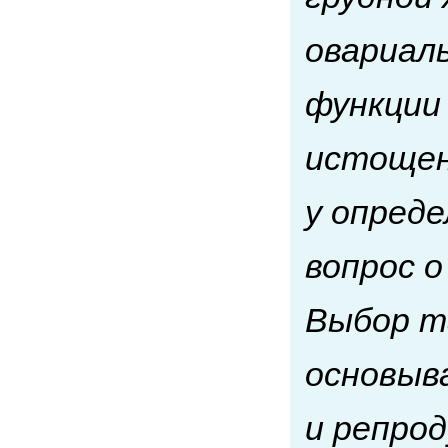
овариаль
функции
истощен
у опред
вопрос 
Выбор т
основыв
и репрод