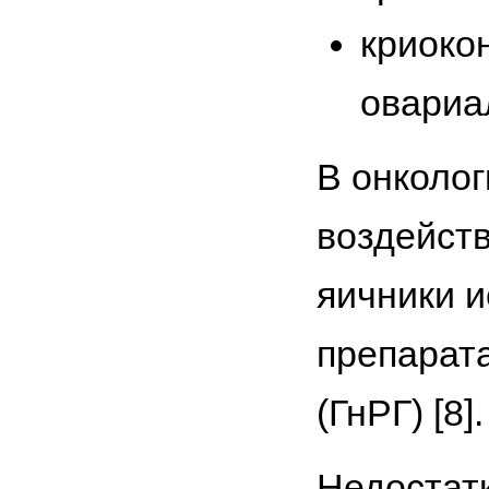
криоко
овариа
В онколог
воздейст
яичники 
препарата
(ГнРГ) [8].
Недостат