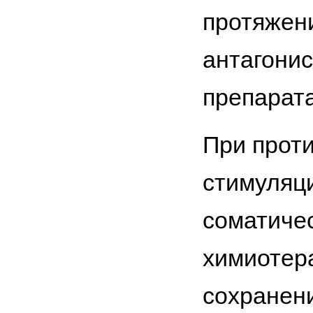
протяжени
антагони
препаратам
При прот
стимуляц
соматичес
химиотер
сохранен