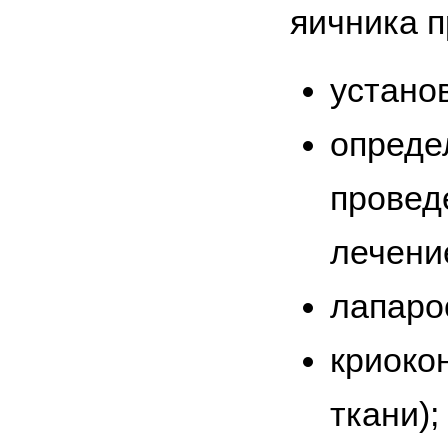
яичника 
устано
опреде
провед
лечени
лапаро
криоко
ткани);