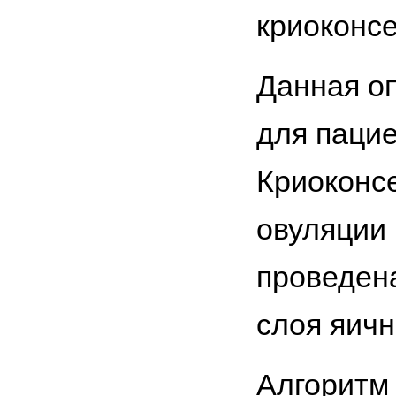
криоконсе
Данная о
для пацие
Криоконсе
овуляции 
проведена
слоя яичн
Алгоритм 