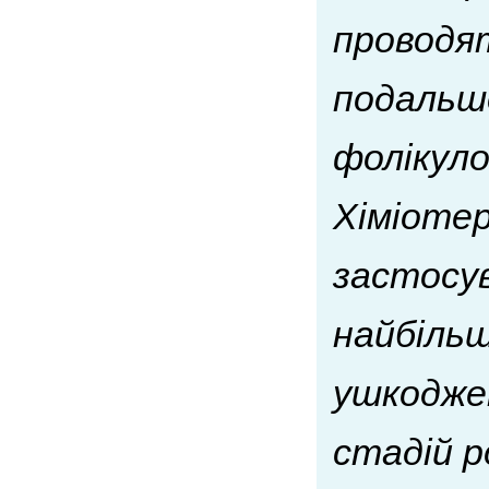
проводят
подальш
фолікуло
Хіміотер
застосув
найбільш
ушкодже
стадій р