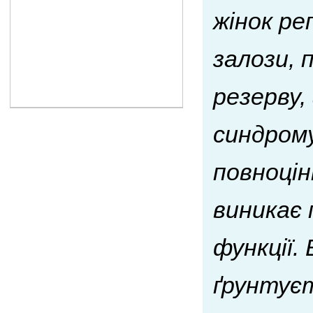
жінок ре
залози, 
резерву,
синдрому
повноцін
виникає 
функції.
ґрунтуєт