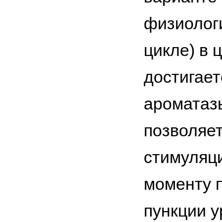
физиологи
цикле) в 
достигает
ароматазы
позволяет
стимуляци
моменту 
пункции у