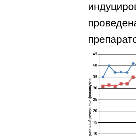
индуциров
проведена
препарато