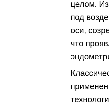
целом. И
под возд
оси, созр
что прояв
эндометр
Классиче
применен
технологи