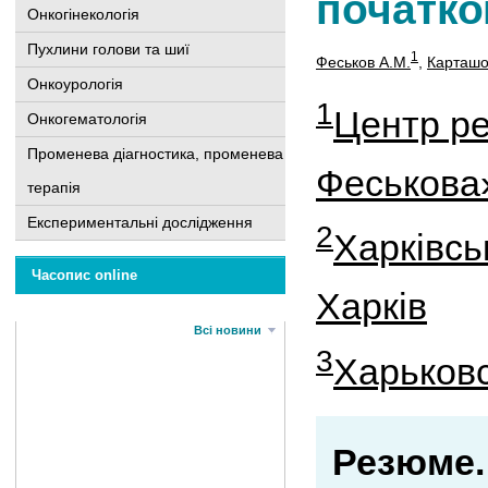
початко
Онкогінекологія
Пухлини голови та шиї
1
Феськов А.М.
,
Карташо
Онкоурологія
1
Центр р
Онкогематологія
Променева діагностика, променева
Феськова
терапія
Експериментальні дослідження
2
Харківсь
Часопис online
Харків
Всі новини
3
Харьков
Резюме.