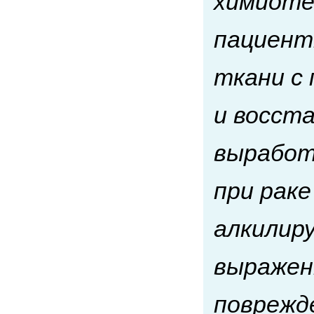
химиоте
пациент
ткани с
и восст
выработ
при рак
алкилир
выражен
поврежд