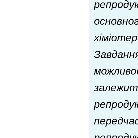
репродук
основног
хіміотер
Завдання
можливос
залежить
репроду
передчас
репродук