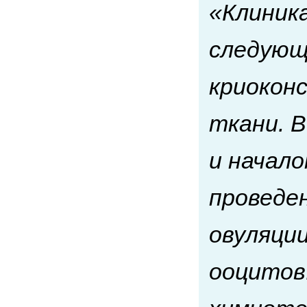
«Клиник
следующ
криокон
ткани. В
и начал
проведе
овуляции
ооцитов