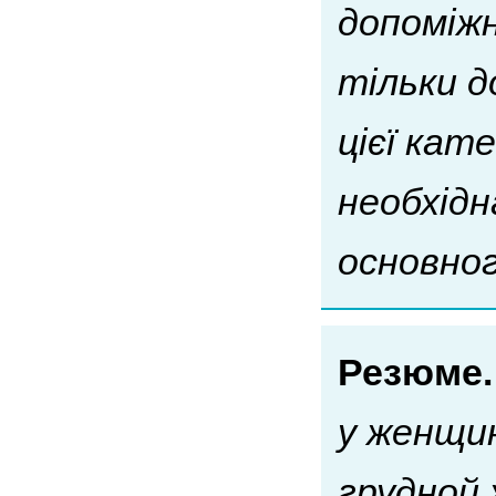
допоміж
тільки д
цієї кат
необхідн
основног
Резюме
у женщи
грудной