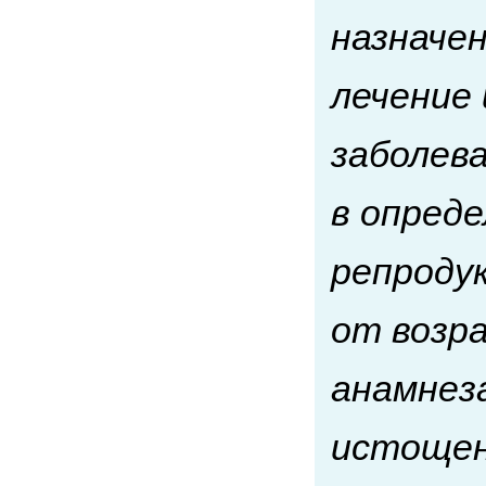
назначен
лечение 
заболев
в опред
репроду
от возра
анамнез
истощен