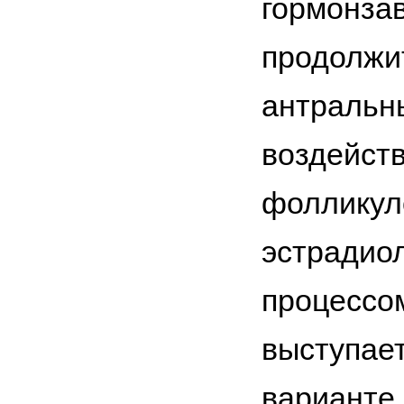
гормонза
продолжит
антральн
воздейст
фолликул
эстрадиол
процессом
выступае
варианте