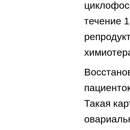
циклофосф
течение 1
репродукт
химиотера
Восстано
пациенток
Такая кар
овариальн