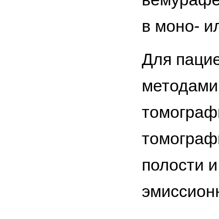
в моно- и
Для пацие
методами
томографи
томографи
полости и
эмиссион