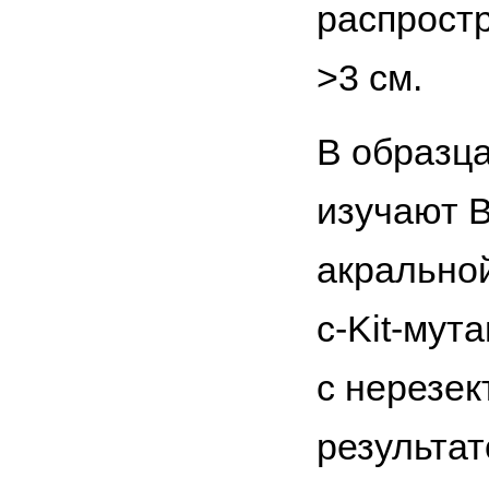
распрост
>3 см.
В образца
изучают 
акрально
с-Kit-мут
с нерезек
результа