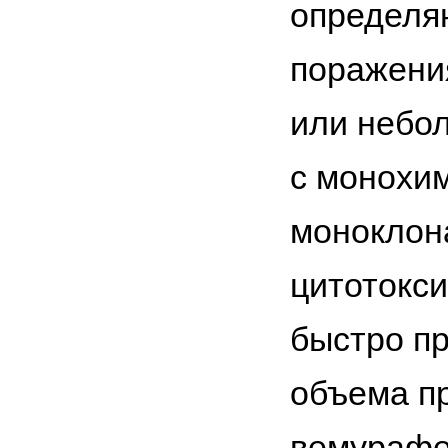
определяю
поражени
или небо
с монохи
моноклон
цитотокси
быстро п
объема п
вемурафе