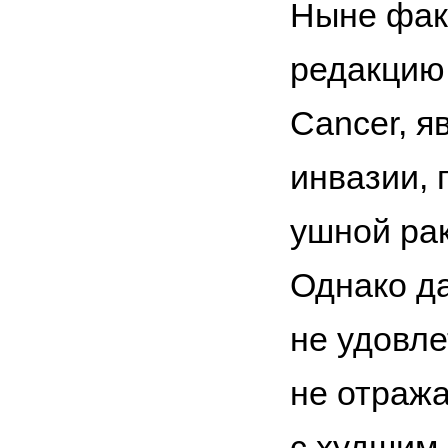
Ныне фак
редакцию 
Cancer, я
инвазии, 
ушной рак
Однако д
не удовле
не отража
с худшим 