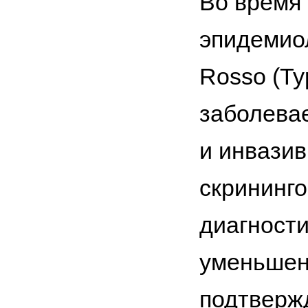
Во время
эпидемиол
Rosso (Т
заболевае
и инвазив
скрининго
диагност
уменьшен
подтверж