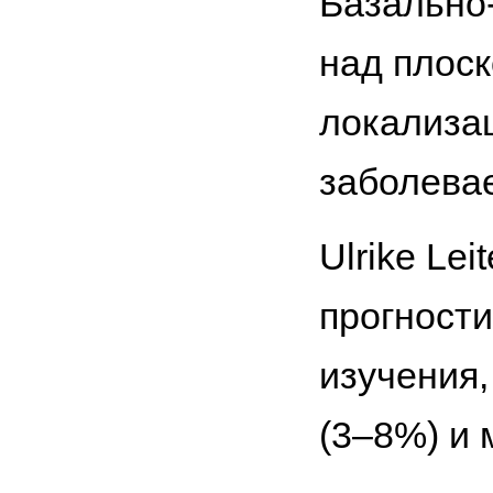
Базально
над плос
локализац
заболевае
Ulrike Le
прогности
изучения,
(3–8%) и 