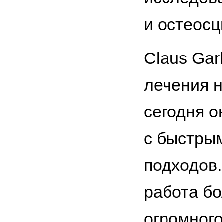
и остеосц
Claus Gar
лечения н
сегодня о
с быстры
подходов
работа бо
огромног