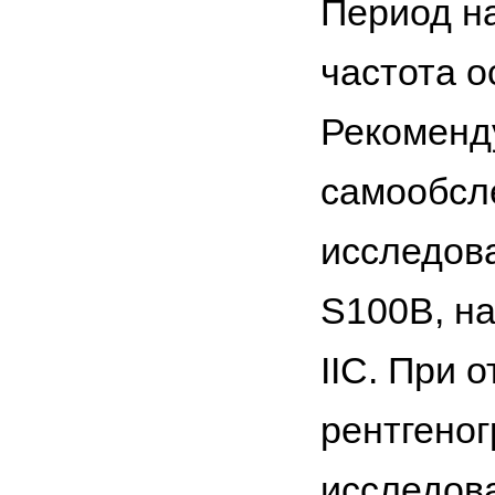
Период на
частота о
Рекоменд
самообсле
исследов
S100B, на
ІІС. При 
рентгеног
исследов