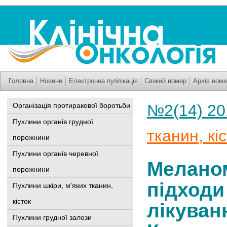
Головна
Новини
Електронна публікація
Свіжий номер
Архів номе
Організація протиракової боротьби
№2(14) 20
Пухлини органів грудної
тканин, кі
порожнини
Пухлини органів черевної
Меланом
порожнини
підходи
Пухлини шкіри, м'яких тканин,
кісток
лікуван
Пухлини грудної залози