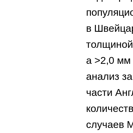
популяци
в Швейца
толщиной 
а >2,0 мм
анализ за
части Анг
количест
случаев М