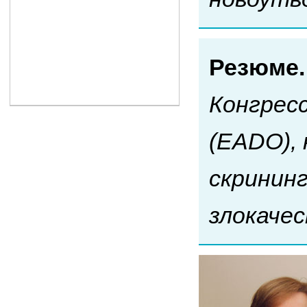
Резюме
Конгрес
(EADO),
скрининг
злокаче