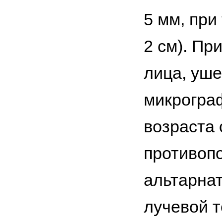
5 мм, при
2 см). Пр
лица, уш
микрогра
возраста 
противоп
альтарна
лучевой т