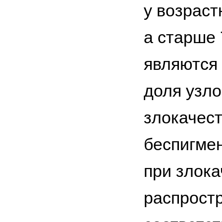
у возраст
а старше
являются
доля узло
злокачес
беспигме
при злока
распрост