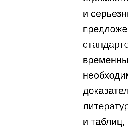
и серьез
предложе
стандарто
временных
необходи
доказател
литерату
и таблиц,