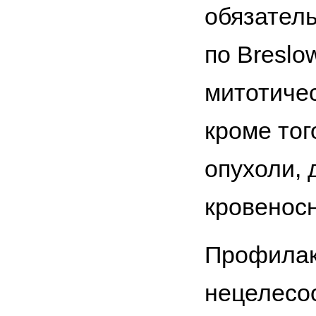
обязател
по Breslo
митотичес
кроме тог
опухоли, 
кровеносн
Профилак
нецелесо