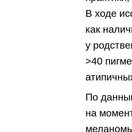
В ходе ис
как налич
у родстве
>40 пигме
атипичны
По данны
на момен
меланомы 