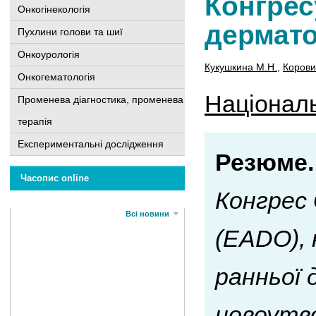
Конгрес
Онкогінекологія
дермато
Пухлини голови та шиї
Онкоурологія
Кукушкина М.Н.
,
Корови
Онкогематологія
Національ
Променева діагностика, променева
терапія
Експериментальні дослідження
Резюме.
Часопис online
Конгрес 
Всі новини
(EADO), 
ранньої 
новоутво