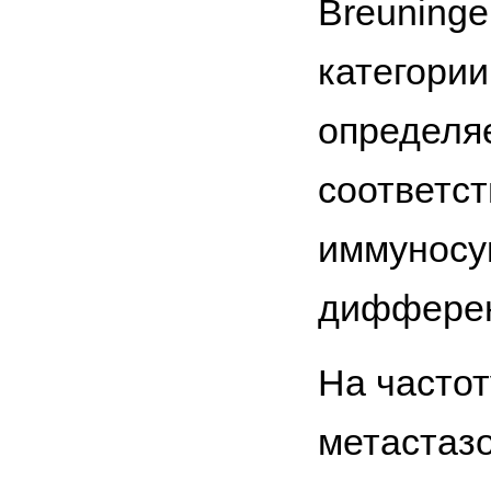
Breuninge
категории
определя
соответст
иммуносуп
дифферен
На частот
метастаз