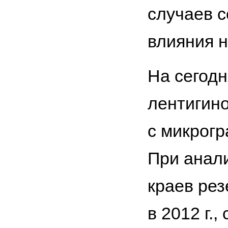
случаев с
влияния 
На сегод
лентигино
с микрогр
При анали
краев рез
в 2012 г.