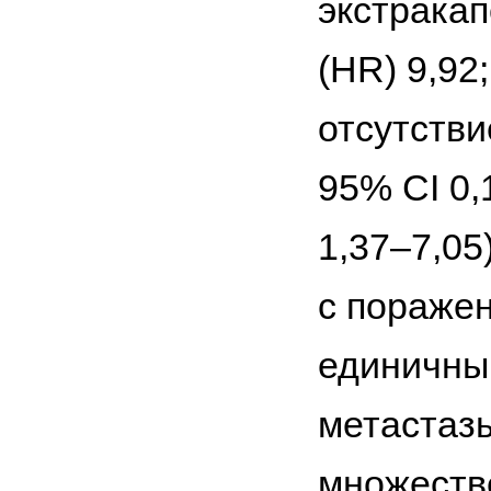
экстракап
(HR) 9,92;
отсутстви
95% CI 0,
1,37–7,05
с пораже
единичны
метастазы
множеств