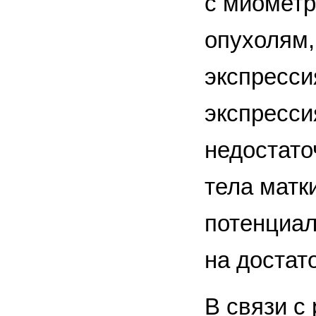
с миомет
опухолям,
экспресси
экспресси
недостато
тела матк
потенциал
на достат
В связи с