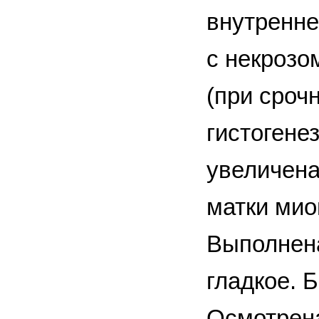
внутренне
с некрозо
(при сроч
гистогене
увеличена
матки мио
Выполнена
гладкое. 
Осмотрена