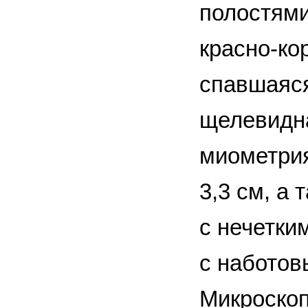
полостями
красно-ко
спавшаяся
щелевидна
миометрия
3,3 см, а
с нечетки
с наботов
Микроскоп