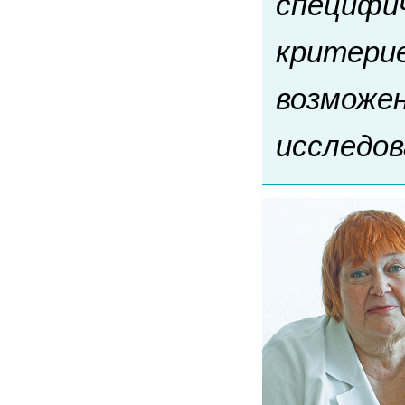
специфич
критерие
возможе
исследов