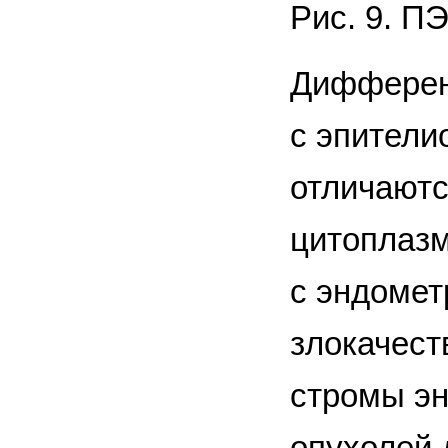
Рис. 9. П
Дифферен
с эпител
отличаютс
цитоплазм
с эндомет
злокачест
стромы эн
опухолей 