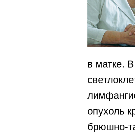
в матке. 
светлокле
лимфанги
опухоль к
брюшно-та