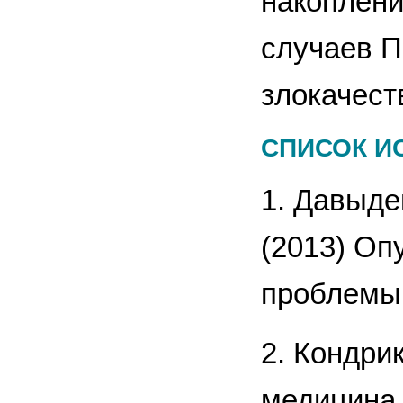
накоплени
случаев П
злокачест
СПИСОК И
1. Давыден
(2013) Оп
проблемы 
2. Кондри
медицина,