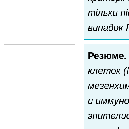
тільки п
випадок 
Резюме.
клеток (
мезенхим
и иммуно
эпители