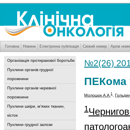
Головна
Новини
Електронна публікація
Свіжий номер
Архів номе
Організація протиракової боротьби
№2(26) 20
Пухлини органів грудної
ПЕКома 
порожнини
Пухлини органів черевної
1
Молошок А.А.
,
Гольдин
порожнини
Пухлини шкіри, м'яких тканин,
1
Чернигов
кісток
патологоа
Пухлини грудної залози