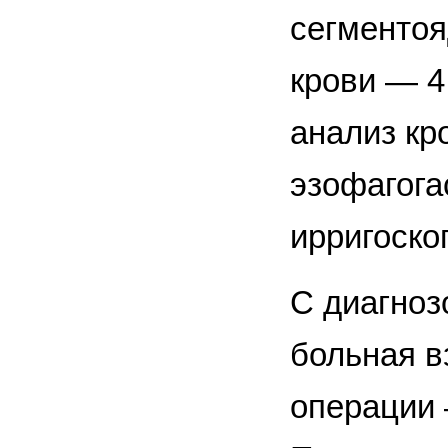
сегменто
крови — 4
анализ кр
эзофагога
ирригоско
С диагноз
больная в
операции 