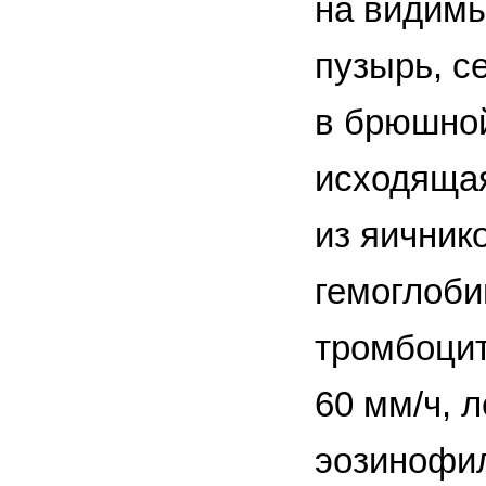
на видимы
пузырь, с
в брюшной
исходящая
из яичник
гемоглоби
тромбоцит
60 мм/ч, 
эозинофи