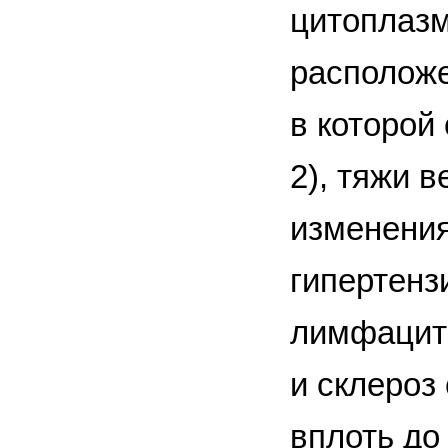
цитоплазм
расположе
в которой
2), тяжи 
изменения
гипертенз
лимфацита
и склероз
вплоть до