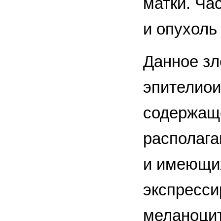
матки. Ча
и опухоль
Данное зл
эпителиои
содержаще
располага
и имеющих
экспресси
меланоцит