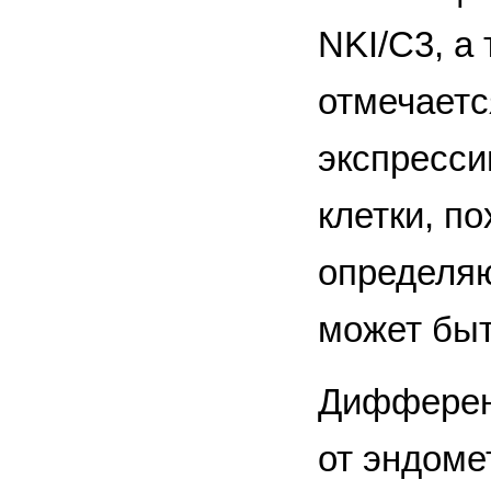
NKI/С3, а
отмечаетс
экспресси
клетки, п
определяю
может быт
Дифферен
от эндоме