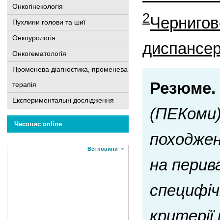
Онкогінекологія
2
Чернигов
Пухлини голови та шиї
Онкоурологія
диспансе
Онкогематологія
Променева діагностика, променева
Резюме.
терапія
Експериментальні дослідження
(ПЕКоми)
Часопис online
походжен
Всі новини
на перив
специфічн
критерії