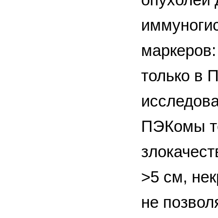
иммуноги
маркеров:
только в 
исследова
ПЭКомы те
злокачест
>5 см, не
не позвол