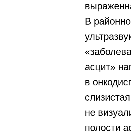
выраженна
В районно
ультразву
«заболеван
асцит» на
в онкодис
слизистая
не визуал
полости а