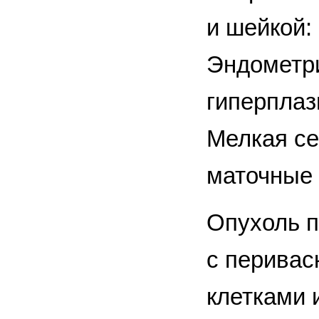
и шейкой:
Эндометри
гиперплаз
Мелкая се
маточные 
Опухоль п
с перива
клетками 