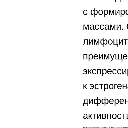
с формиро
массами. 
лимфоцита
преимущес
экспресси
к эстроге
дифференц
активность