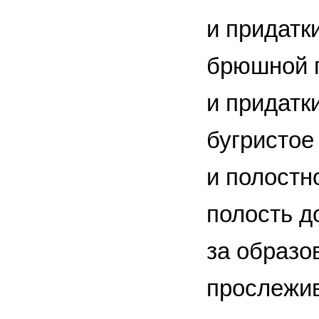
и придатк
брюшной п
и придатк
бугристое
и полост
полость д
за образо
прослежив