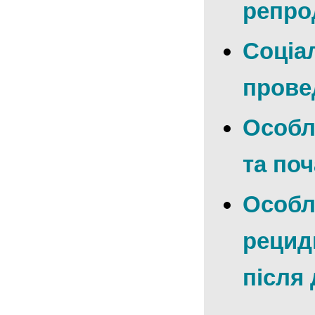
репро
Соціа
прове
Особл
та по
Особли
рецид
після