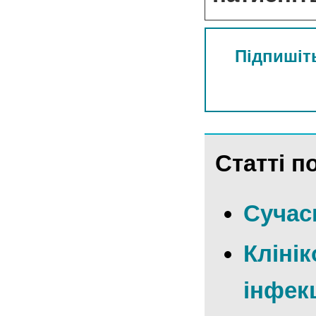
Підпишіть
Статті по
Сучасн
Кліні
інфекц