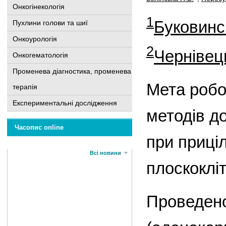
Онкогінекологія
1
Буковинс
Пухлини голови та шиї
Онкоурологія
2
Чернівец
Онкогематологія
Променева діагностика, променева
Мета робо
терапія
Експериментальні дослідження
методів до
Часопис online
при приціл
Всі новини
плоскоклі
Проведено