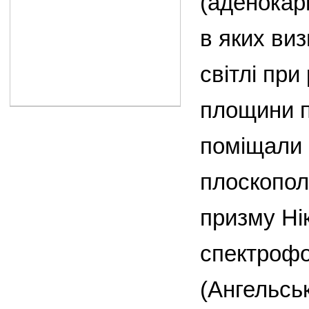
(аденокар
в яких ви
світлі при
площини п
поміщали 
плоскопол
призму Ні
спектрофо
(Ангельськ