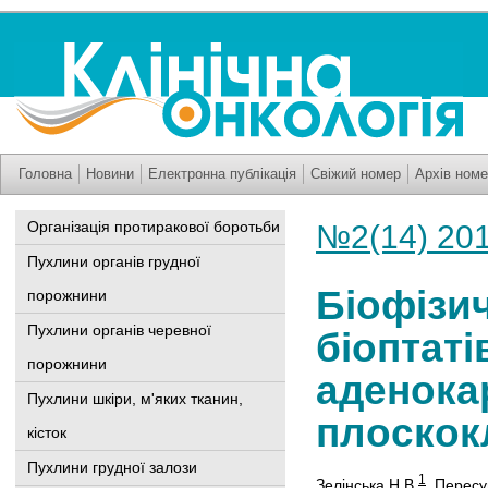
Головна
Новини
Електронна публікація
Свіжий номер
Архів номе
Організація протиракової боротьби
№2(14) 20
Пухлини органів грудної
Біофізич
порожнини
Пухлини органів черевної
біоптаті
порожнини
аденока
Пухлини шкіри, м'яких тканин,
плоскок
кісток
Пухлини грудної залози
1
Зелінська Н.В.
,
Пересу