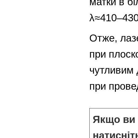
матки в б
λ≈410–430
Отже, лаз
при плоск
чутливим 
при провед
Якщо ви 
натисніт