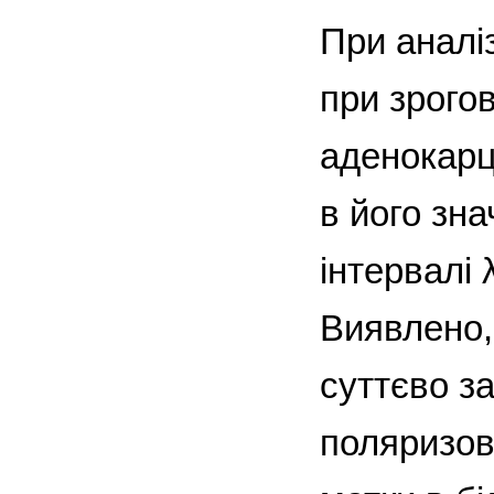
При аналіз
при зрого
аденокарц
в його зн
інтервалі
Виявлено,
суттєво з
поляризов