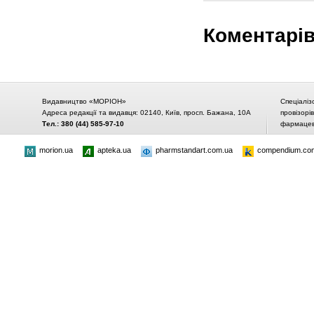
Коментарі
Видавництво «МОРІОН»
Спеціаліз
Адреса редакції та видавця: 02140, Київ, просп. Бажана, 10А
провізорі
Тел.: 380 (44) 585-97-10
фармацевт
morion.ua
apteka.ua
pharmstandart.com.ua
compendium.co