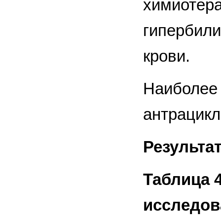
химиотер
гипербили
крови.
Наиболее 
антрацикли
Результа
Таблица 
исследов