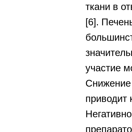
ткани в о
[6]. Пече
большинст
значитель
участие м
Снижение
приводит 
Негативно
препарато