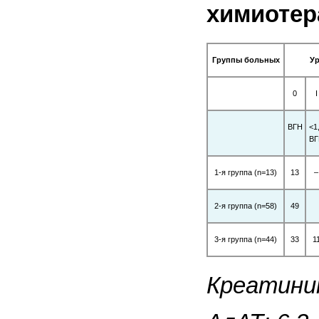
химиотер
Группы больных
У
0
I
ВГН
<1
ВГ
1-я группа (n=13)
13
–
2-я группа (n=58)
49
3-я группа (n=44)
33
1
Креатинин