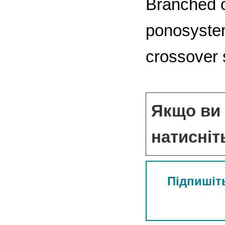
Branched c
ponosystem
crossover 
Якщо ви 
натисніт
Підпишіть