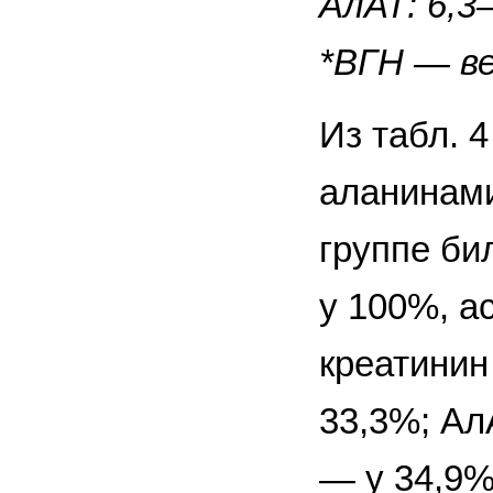
АлАТ: 6,3–
*ВГН — в
Из табл. 
аланинами
группе би
у 100%, а
креатинин
33,3%; Ал
— у 34,9%