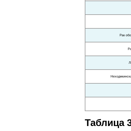
Рак обо
Ра
Л
Неходжкинска
Таблица 