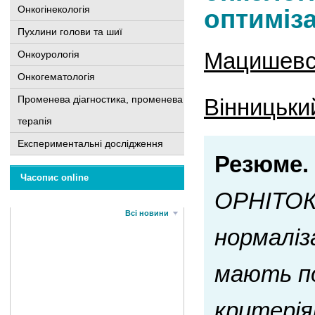
Онкогінекологія
оптиміза
Пухлини голови та шиї
Мацишевс
Онкоурологія
Онкогематологія
Променева діагностика, променева
Вінницьки
терапія
Експериментальні дослідження
Резюме.
Часопис online
ОРНІТОКС
Всі новини
нормаліза
мають по
критерія