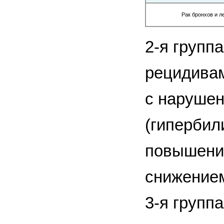
Рак бронхов и ле
2-я группа
рецидивам
с нарушен
(гиперби
повышение
снижением
3-я групп