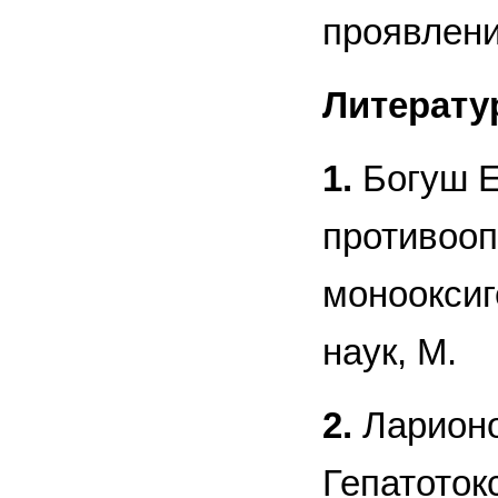
проявлени
Литерату
1.
Богуш Е
противооп
монооксиг
наук, М.
2.
Ларионо
Гепатоток