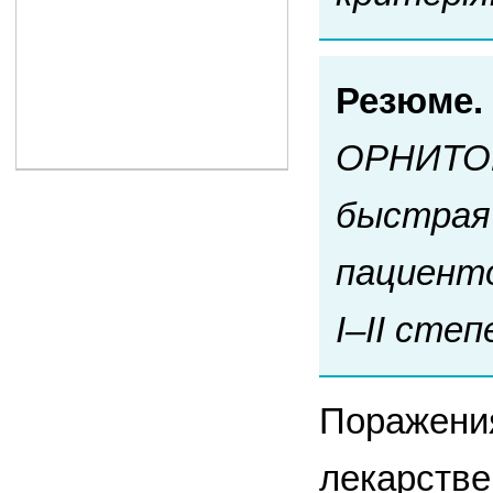
Резюме.
ОРНИТОК
быстрая 
пациенто
I–II сте
Поражения
лекарстве