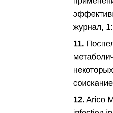
применени
эффективн
журнал, 1:
11.
Поспел
метаболич
некоторых
соискание
12.
Arico M.
infection i