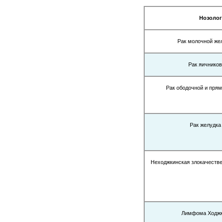
Нозоло
Рак молочной же
Рак яичников
Рак ободочной и прям
Рак желудка 
Неходжкинская злокачеств
Лимфома Ходжк