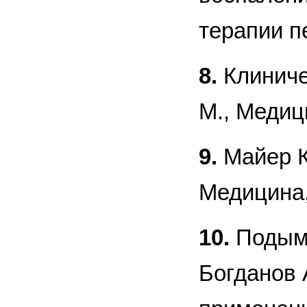
терапии пе
8.
Клиничес
М., Медици
9.
Майер К.
Медицина,
10.
Подымо
Богданов 