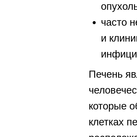
опухоль
часто н
и клини
инфици
Печень яв
человечес
которые о
клетках п