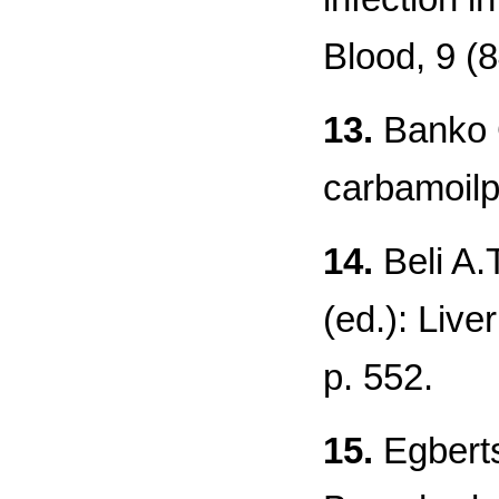
Blood, 9 (
13.
Banko G
carbamoilp
14.
Beli A.
(ed.): Live
p. 552.
15.
Egberts