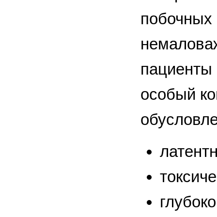
побочных 
немаловаж
пациенты 
особый ко
обусловле
латент
токсич
глубок