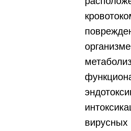
расположе
кровотоко
поврежден
организме
метаболиз
функциона
эндотокси
интоксика
вирусных 