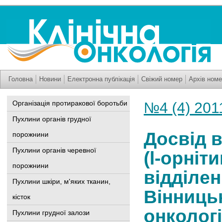
Головна
Новини
Електронна публікація
Свіжий номер
Архів номе
Організація протиракової боротьби
№4 (4) 201
Пухлини органів грудної
Досвід 
порожнини
Пухлини органів черевної
(l-орніт
порожнини
відділен
Пухлини шкіри, м'яких тканин,
Вінниць
кісток
онколог
Пухлини грудної залози