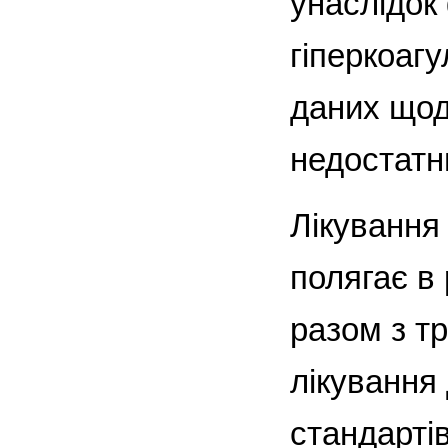
унаслідок
гіперкоаг
даних щод
недостатньо
Лікування
полягає в
разом з т
лікування 
стандартів