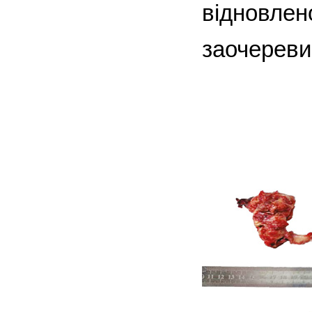
відновлен
заочереви