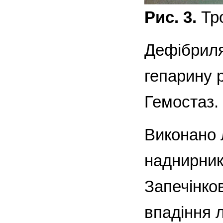
Рис. 3.
Тро
Дефібриля
гепарину 
Гемостаз.
Виконано 
наднирник
Запечінко
впадіння л