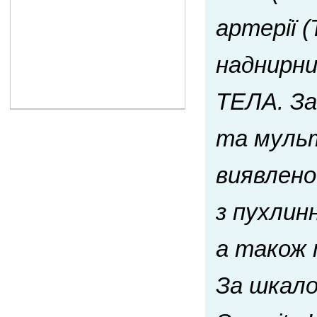
артерії (
наднирни
ТЕЛА. За
та мульт
виявлено
з пухлин
а також 
За шкало