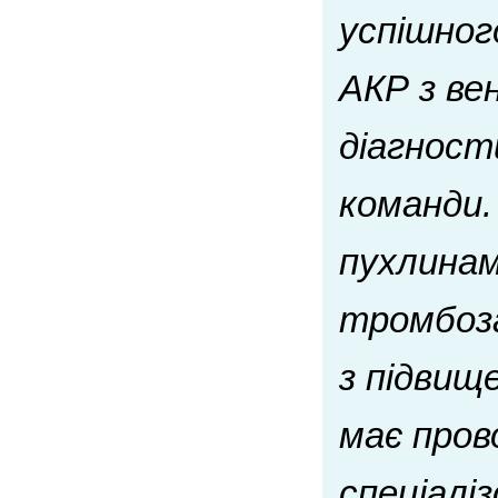
успішног
АКР з ве
діагност
команди
пухлинам
тромбоз
з підвищ
має пров
спеціалі