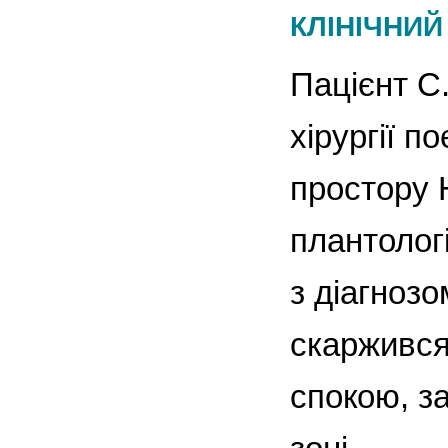
КЛІНІЧНИ
Пацієнт С.
хірургії п
простору Н
плантолог
з діагноз
скаржився 
спокою, за