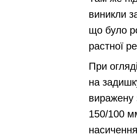
виникли за
що було р
растної р
При огляді
на задишку
виражену з
150/100 мм
насичення