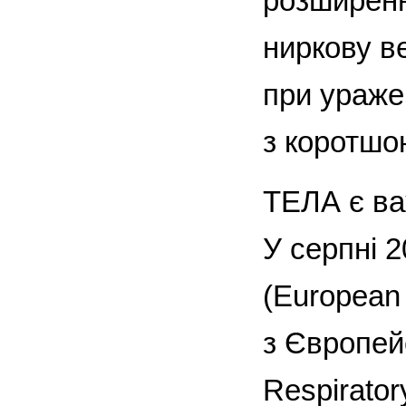
розширенн
ниркову в
при ураже
з коротшо
ТЕЛА є ва
У серпні 
(European 
з Європей
Respirato