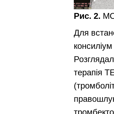
Рис. 2.
МСК
Для встан
консиліум 
Розглядал
терапія Т
(тромболіт
правошлун
тромбекто