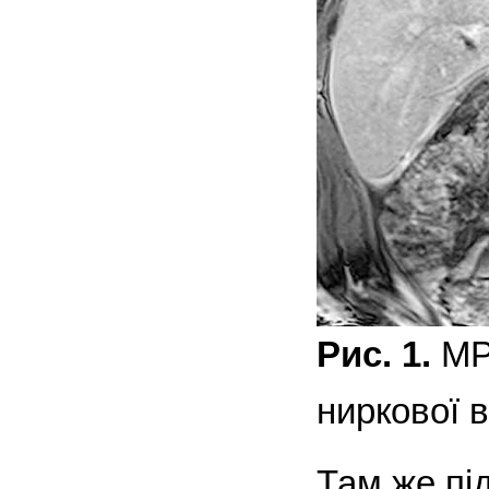
Рис. 1.
МРТ
ниркової 
Там же пі