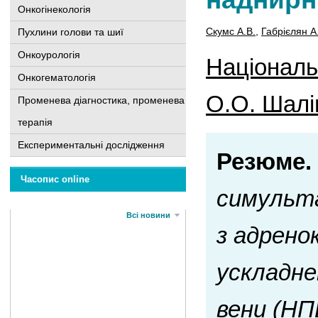
Онкогінекологія
Скумс А.В.
,
Габрієлян А
Пухлини голови та шиї
Онкоурологія
Національн
Онкогематологія
О.О. Шалі
Променева діагностика, променева
терапія
Експериментальні дослідження
Резюме.
Часопис online
симульта
Всі новини
з адрено
ускладне
вени (НП