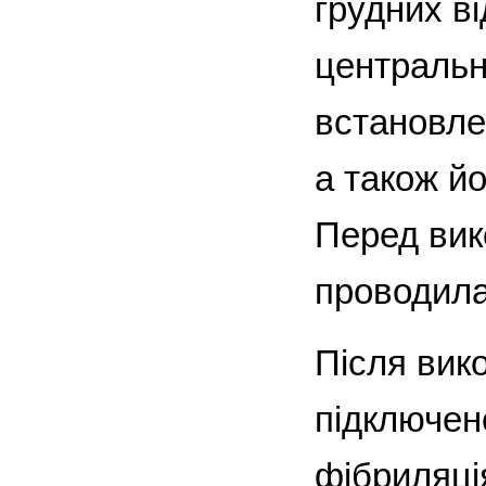
грудних в
центральн
встановле
а також й
Перед вик
проводилас
Після вик
підключен
фібриляці