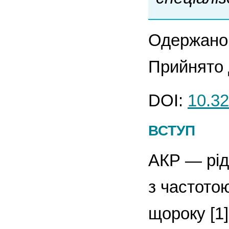
Одержано 
Прийнято 
DOI:
10.32
ВСТУП
АКР — рід
з частото
щороку [1