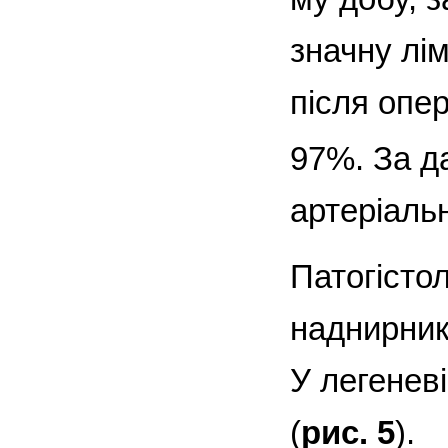
значну лі
після опер
97%. За д
артеріальн
Патогісто
наднирник
У легенев
(
рис. 5
).