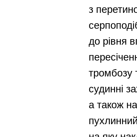
з перетино
серпоподі
до рівня 
пересічен
тромбозу 
судинні з
а також н
пухлинний
на яку на