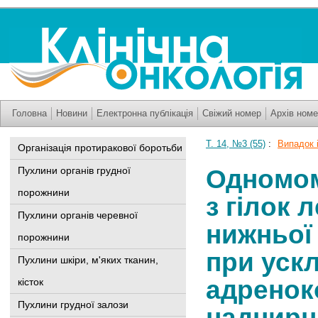
Головна
Новини
Електронна публікація
Свіжий номер
Архів номе
Т. 14, №3 (55)
:
Випадок 
Організація протиракової боротьби
Одномом
Пухлини органів грудної
порожнини
з гілок 
Пухлини органів черевної
нижньої
порожнини
при уск
Пухлини шкіри, м'яких тканин,
адренок
кісток
Пухлини грудної залози
наднирн