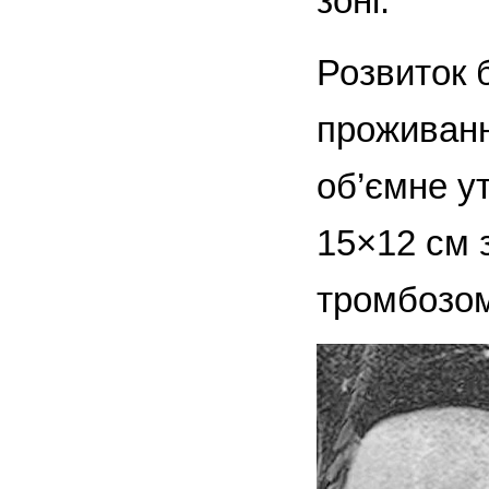
зоні.
Розвиток б
проживанн
об’ємне у
15×12 см 
тромбозом