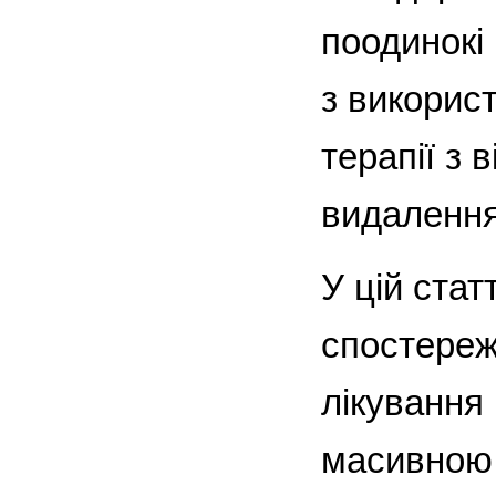
поодинокі 
з викорис
терапії з 
видалення 
У цій стат
спостереж
лікування
масивною