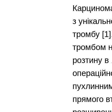
Карцинома
з унікаль
тромбу [1
тромбом н
розтину в 
операційно
пухлинним
прямого вт