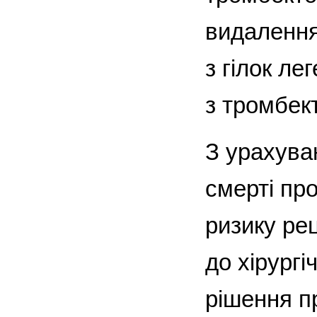
видалення
з гілок ле
з тромбек
З урахува
смерті про
ризику ре
до хірург
рішення п