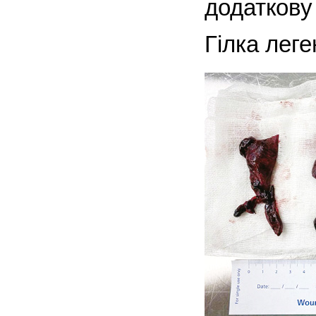
додаткову
Гілка леге