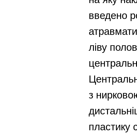
введено р
атравмати
ліву полов
центральн
Центральн
з нирково
дистальні
пластику с