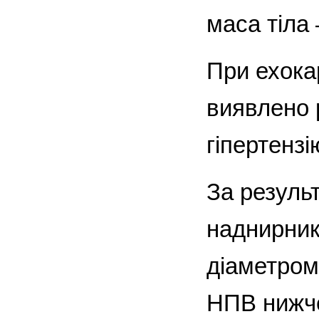
маса тіла 
При ехока
виявлено 
гіпертензію
За результ
наднирник
діаметром
НПВ нижче 