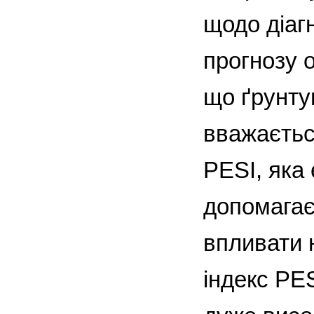
щодо діагн
прогнозу 
що ґрунту
вважаєтьс
PESI, яка 
допомагає 
впливати 
індекс PES