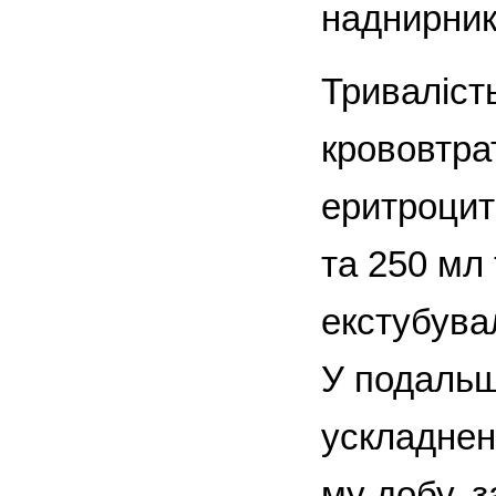
наднирника
Триваліст
крововтра
еритроцит
та 250 мл
екстубува
У подальш
ускладнен
му добу, 