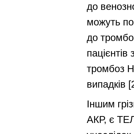
до венозно
можуть по
до тромбо
пацієнтів 
тромбоз Н
випадків [2
Іншим грі
АКР, є ТЕ