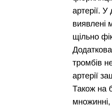
артерії. У
виявлені 
щільно фік
Додаткова
тромбів н
артерії за
Також на б
множинні,