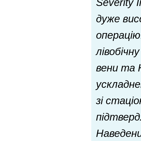
Severity
дуже вис
операцію
лівобічн
вени та 
ускладне
зі стаці
підтверд
Наведени