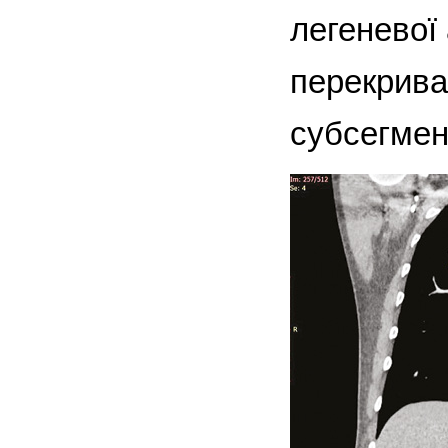
легеневої
перекрива
субсегмент