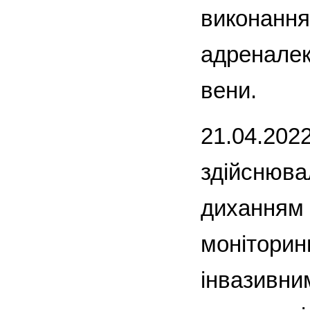
виконання 
адреналект
вени.
21.04.202
здійснюва
диханням 
моніторин
інвазивни