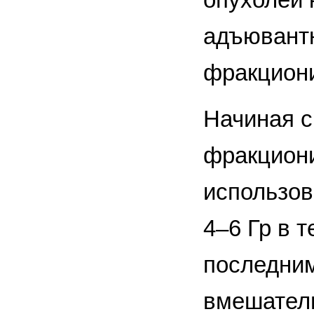
адъювантн
фракциони
Начиная с 
фракцион
использов
4–6 Гр в 
последним
вмешатель