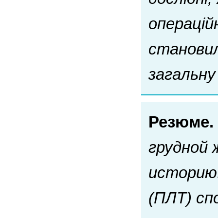
операційн
становил
загальну
Резюме.
грудной
историю.
(ПЛТ) с