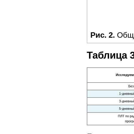
Рис. 2.
Обща
Таблица 
Исследуем
Без
1-дневны
3-дневны
5-дневны
ПЛТ по ра
прог