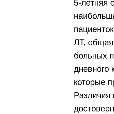
5-летняя 
наибольша
пациенток
ЛТ, общая
больных п
дневного 
которые п
Различия 
достоверн