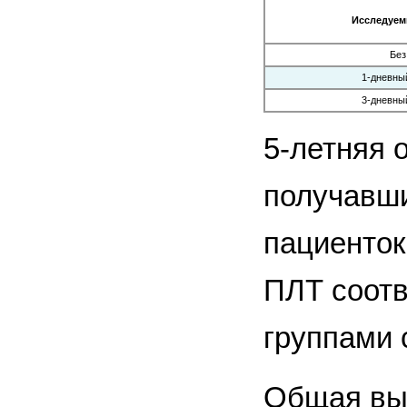
Исследуем
Без
1-дневны
3-дневны
5-летняя 
получавши
пациенток
ПЛТ соотв
группами 
Общая выж