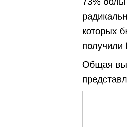
73% больн
радикальн
которых б
получили 
Общая вы
представле