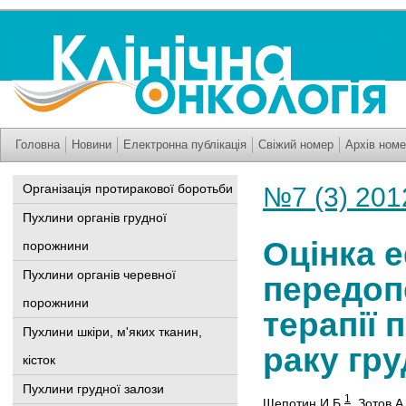
Головна
Новини
Електронна публікація
Свіжий номер
Архів номе
Організація протиракової боротьби
№7 (3) 201
Пухлини органів грудної
Оцінка 
порожнини
Пухлини органів черевної
передоп
порожнини
терапії
Пухлини шкіри, м'яких тканин,
раку гру
кісток
Пухлини грудної залози
1
Щепотин И.Б.
,
Зотов А