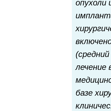
опухоли 
импланта
хирургич
включено
(средний
лечение 
медицинс
базе хир
клиничес