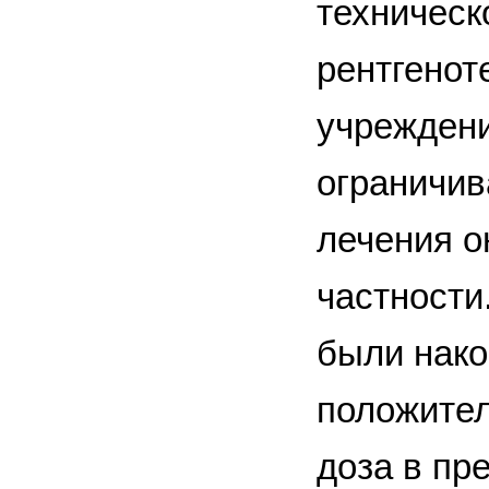
техническ
рентгенот
учреждени
ограничив
лечения о
частности
были нако
положите
доза в пр