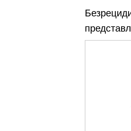
Безрециди
представле