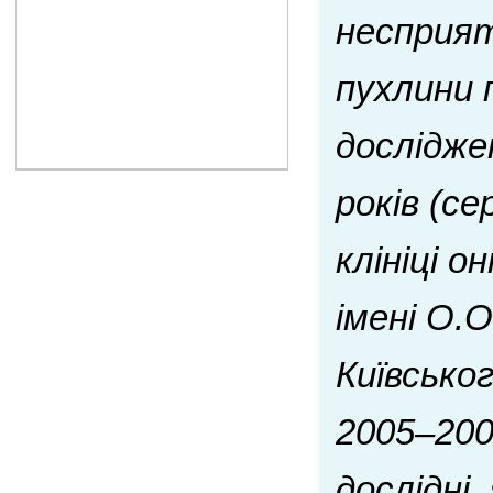
несприят
пухлини п
досліджен
років (се
клініці 
імені О.О
Київськог
2005–200
дослідні