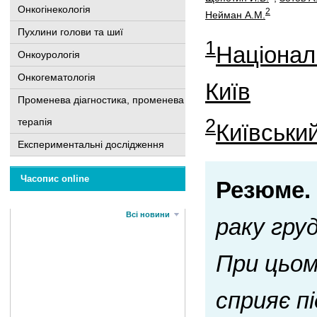
Онкогінекологія
2
Нейман А.М.
Пухлини голови та шиї
1
Націонал
Онкоурологія
Онкогематологія
Київ
Променева діагностика, променева
2
терапія
Київський
Експериментальні дослідження
Часопис online
Резюме.
Всі новини
раку груд
При цьом
сприяє п