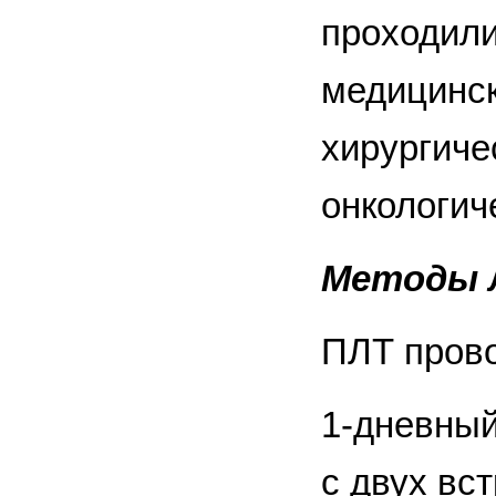
проходили
медицинск
хирургиче
онкологиче
Методы 
ПЛТ прово
1-дневный
с двух вс