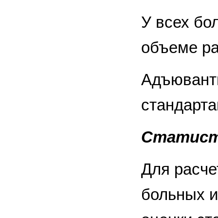
У всех бо
объеме ра
Адъювантн
стандарта
Статист
Для расче
больных и