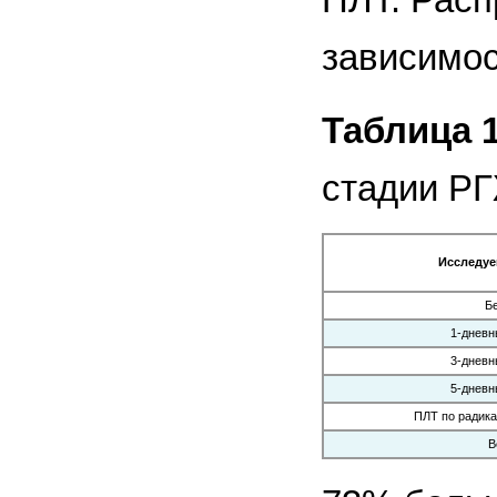
зависимос
Таблица 1
стадии Р
Исследуе
Б
1-дневн
3-дневн
5-дневн
ПЛТ по радик
В