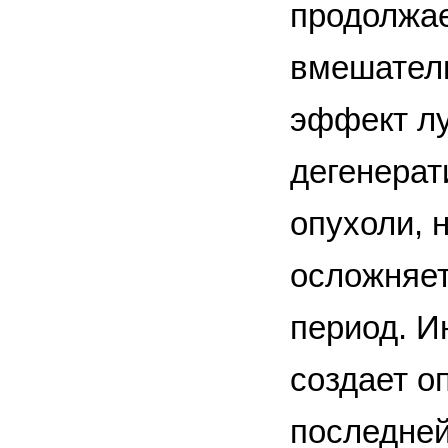
продолжае
вмешатель
эффект л
дегенерат
опухоли, 
осложняет
период. И
создает о
последней