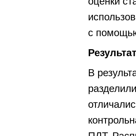
оценки ст
использов
с помощь
Результа
В результ
разделили
отличалис
контрольн
ПЛТ. Расп