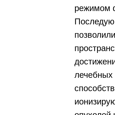
режимом ф
Последующ
позволили
пространс
достижени
лечебных 
способст
ионизирую
опухолей 