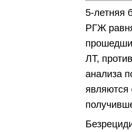
5-летняя 
РГЖ равня
прошедших
ЛТ, проти
анализа п
являются 
получивше
Безрециди