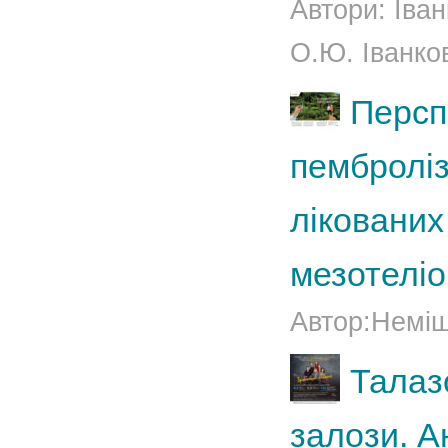
Автори: Іва
О.Ю. Іванков
Персп
пемброліз
лікованих
мезотелі
Автор:Неміш 
Талазо
залози. А