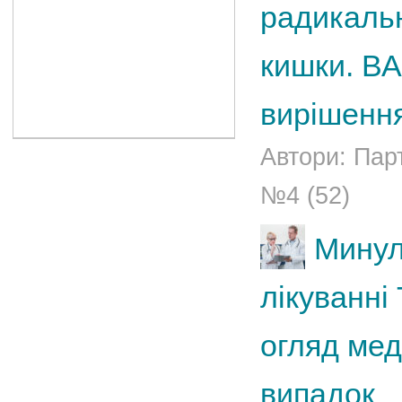
радикальн
кишки. ВА
вирішенн
Автори: Пар
№4 (52)
Минул
лікуванні
огляд мед
випадок