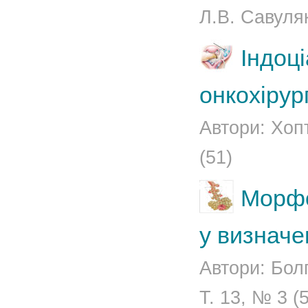
Л.В. Савуляк 
Індоці
онкохірур
Автори: Хоп
(51)
Морфо
у визначе
Автори: Болг
Т. 13, № 3 (