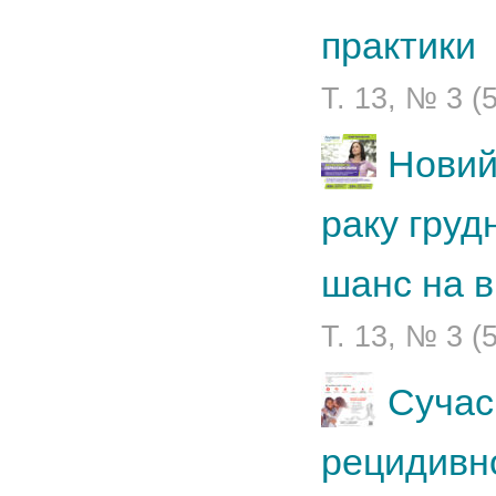
практики
Т. 13, № 3 (
Новий
раку груд
шанс на в
Т. 13, № 3 (
Сучас
рецидивн