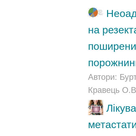
Неоад
на резект
поширений
порожнини
Автори: Бурт
Кравець О.В.
Лікув
метастати