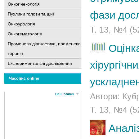
Онкогінекологія
фази дос
Пухлини голови та шиї
Онкоурологія
Т. 13, №4 (5
Онкогематологія
Променева діагностика, променева
Оцінка
терапія
хірургічн
Експериментальні дослідження
ускладнен
Часопис online
Автори: Куб
Всі новини
Т. 13, №4 (5
Аналі