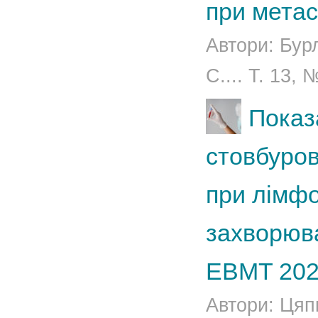
при метас
Автори: Бур
С.... Т. 13, 
Показ
стовбуров
при лімф
захворюва
EBMT 202
Автори: Цяп