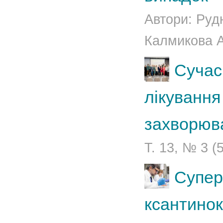
Автори: Руд
Калмикова А.
Сучасн
лікуванн
захворюв
Т. 13, № 3 (
Супер
ксантинок