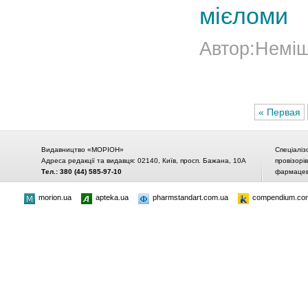
мієломи
Автор:Неміш 
« Первая
Видавництво «МОРІОН»
Спеціаліз
Адреса редакції та видавця: 02140, Київ, просп. Бажана, 10А
провізорі
Тел.: 380 (44) 585-97-10
фармацевт
morion.ua
apteka.ua
pharmstandart.com.ua
compendium.co