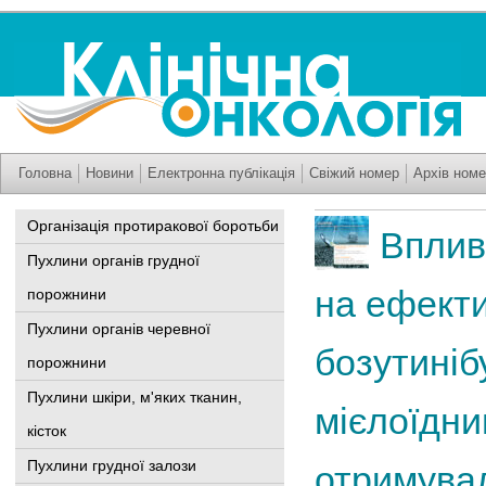
Головна
Новини
Електронна публікація
Свіжий номер
Архів номе
Організація протиракової боротьби
Вплив
Пухлини органів грудної
на ефекти
порожнини
Пухлини органів черевної
бозутинібу
порожнини
Пухлини шкіри, м'яких тканин,
мієлоїдни
кісток
Пухлини грудної залози
отримувал