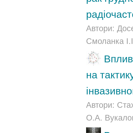
радіочаст
Автори: Досе
Смоланка І.І
Вплив
на тактику
інвазивно
Автори: Ста
О.А. Вукало