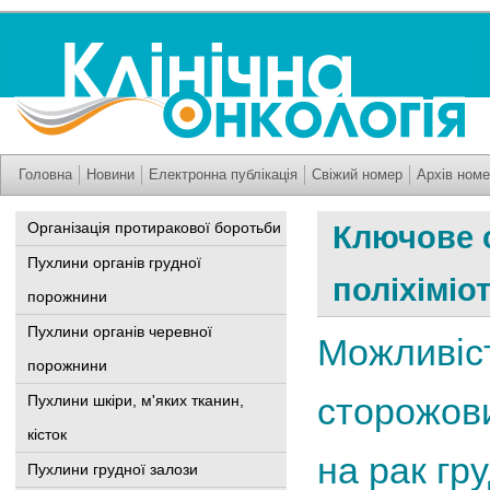
Головна
Новини
Електронна публікація
Свіжий номер
Архів номе
Організація протиракової боротьби
Ключове 
Пухлини органів грудної
поліхіміо
порожнини
Пухлини органів черевної
Можливіст
порожнини
сторожови
Пухлини шкіри, м'яких тканин,
кісток
на рак гр
Пухлини грудної залози