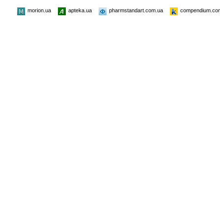
morion.ua
apteka.ua
pharmstandart.com.ua
compendium.co