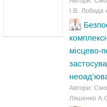
Автори: Смо
І.В. Лобода 
Безпо
комплексн
місцево-п
застосува
неоад’юва
Автори: Смол
Ляшенко А.О