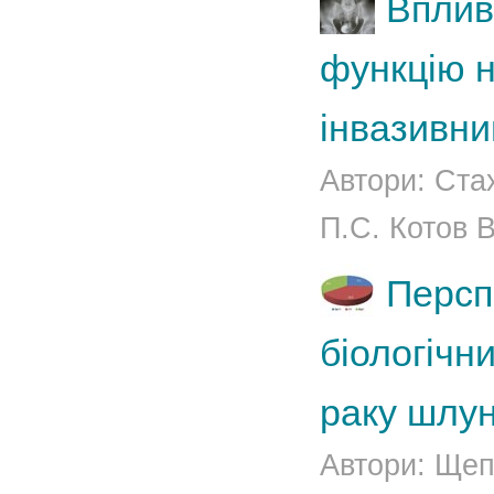
Вплив
функцію н
інвазивни
Автори: Ста
П.С. Котов В
Персп
біологічн
раку шлун
Автори: Щепо