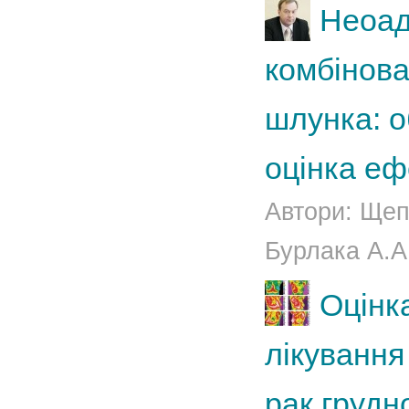
Неоад
комбінова
шлунка: о
оцінка еф
Автори: Щепо
Бурлака А.А.
Оцінк
лікування
рак грудн