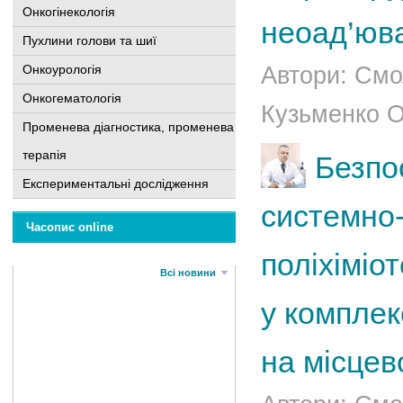
Онкогінекологія
неоад’юва
Пухлини голови та шиї
Онкоурологія
Автори: Смо
Онкогематологія
Кузьменко О.
Променева діагностика, променева
терапія
Безпо
Експериментальні дослідження
системно-
Часопис online
поліхіміот
Всі новини
у комплек
на місцев