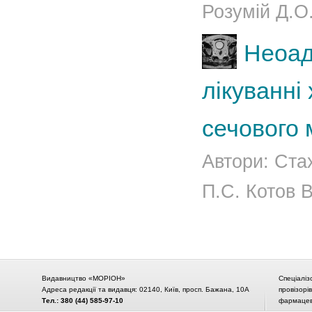
Розумій Д.О.
Неоад
лікуванні
сечового 
Автори: Ста
П.С. Котов В
Видавництво «МОРІОН»
Спеціаліз
Адреса редакції та видавця: 02140, Київ, просп. Бажана, 10А
провізорі
Тел.: 380 (44) 585-97-10
фармацевт