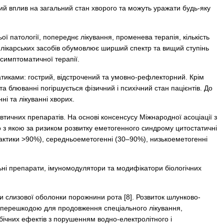
ий вплив на загальний стан хворого та можуть уражати будь-яку
ої патології, попереднє лікування, променева терапія, кількість
х лікарських засобів обумовлює ширший спектр та вищий ступінь
 симптоматичної терапії.
татиками: гострий, відстрочений та умовно-рефлекторний. Крім
 блюванні погіршується фізичний і психічний стан пацієнтів. До
ні та лікуванні хворих.
тичних препаратів. На основі консенсусу Міжнародної асоціації з
но з якою за ризиком розвитку еметогенного синдрому цитостатичні
актики >90%), середньоеметогенні (30–90%), низькоеметогенні
льні препарати, імуномодулятори та модифікатори біологічних
ти слизової оболонки порожнини рота [8]. Розвиток шлунково-
 є перешкодою для продовження спеціального лікування,
ічних ефектів з порушенням водно-електролітного і