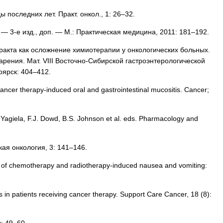
последних лет. Практ. онкол., 1: 26–32.
— 3-е изд., доп. — М.: Практическая медицина, 2011: 181–192.
ракта как осложнение химиотерапии у онкологических больных.
рения. Мат. VIII Восточно-Сибирской гастроэнтерологической
ярск: 404–412.
 cancer therapy-induced oral and gastrointestinal mucositis. Cancer;
. Yagiela, F.J. Dowd, B.S. Johnson et al. eds. Pharmacology and
ая онкология, 3: 141–146.
n of chemotherapy and radiotherapy-induced nausea and vomi­ting:
ns in patients recei­ving cancer therapy. Support Care Cancer, 18 (8):