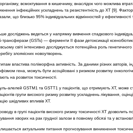
рганізму, всмоктування в кишечнику, внаслідок чого можлива втрата 
кнення інфекційних ускладнень та резистентність до ХТ [9]. Фактор
азали, що близько 95% індивідуальних відмінностей у ефективності 
ьше досліджень ведеться у напрямку вивчення спадкового індивідуа
н-S-трансферази (GSTs) — ферменти ІІ фази детоксикації ксенобіотиків
У всьому світі інтенсивно досліджується потенційна роль генетичног
еребігу злоякісних новоутворень.
ипам властива поліморфна активність. За даними різних авторів, ін
фізмом гена, можуть бути асоційовані з ризиком розвитку онкологі
ають на розвиток токсичності.
нуль-алелей GSTM1 та GSTT1 у пацієнтів, що отримують ХТ, може 
ацієнтів групи високого ризику розвитку ускладнень лікування, оцінц
ацію шкідливих впливів ХТ.
роводу в групі пацієнтів високого ризику токсичності ХТ дозволить 
ування хворих на рак грудної залози в повному обсязі та у встановл
алишається актуальним питання прогнозування виникнення токсични