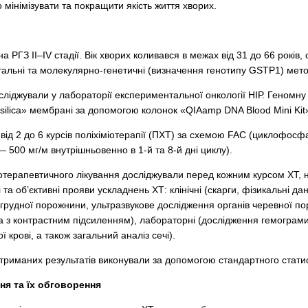
 мінімізувати та покращити якість життя хворих.
 РГЗ ІІ–ІV стадії. Вік хворих коливався в межах від 31 до 66 років, 
тальні та молекулярно-генетичні (визначення генотипу GSTP1) мет
ліджували у лабораторії експериментальної онкології НІР. Геномну
«silica» мембрані за допомогою колонок «QIAamp DNA Blood Mini Ki
від 2 до 6 курсів поліхіміотерапії (ПХТ) за схемою FAC (циклофосф
 500 мг/м внутрішньовенно в 1-й та 8-й дні циклу).
отерапев­тичного лікування досліджували перед кожним курсом ХТ, н
 та об’єктивні прояви ускладнень ХТ: клінічні (скарги, фізикальні да
 грудної порожнини, ультразвукове дослідження органів черевної по
а з контрастним підсиленням), лабораторні (дослідження гемограм
 крові, а також загальний аналіз сечі).
иманих ре­зул­ьтатів виконували за допомогою стан­дар­тного статист
ня та їх обговорення