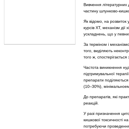
Вивчення літературних 
частину шлунково-кишков
Як відомо, на розвиток 
курсів ХТ, механізм ді
ускладнень, що у певни
За терміном і механізмо
того, виділяють неконт
того ж, спостерігається
Частота виникнення нуд
підтримувальної терапії
препарати поділяються 
(10–30%), мінімальноем
До препаратів, які пра
реакцій.
У разі призначення цит
кишкової токсичності н
потребуючи проведення 