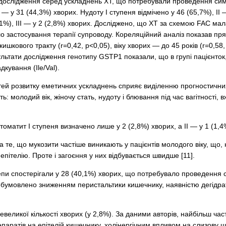
в дослідження серед ускладнень ХТ, що потребували проведення сим
— у 31 (44,3%) хворих. Нудоту І ступеня відмічено у 46 (65,7%), ІІ 
0,1%), ІІІ — у 2 (2,8%) хворих. Досліджено, що ХТ за схемою FAC мал
 застосування терапії супроводу. Кореляційний аналіз показав пряму
шкового тракту (r=0,42, р<0,05), віку хворих — до 45 років (r=0,58,
льтати дослідження генотипу GSTP1 показали, що в групі пацієнток,
кування (Ile/Val).
ей розвитку еметичних ускладнень сприяє виділенню прогностичних ф
ть: молодий вік, жіночу стать, нудоту і блювання під час вагітності
оматит І ступеня визначено лише у 2 (2,8%) хворих, а ІІ — у 1 (1,4
а те, що мукозити частіше виникають у пацієнтів молодого віку, що,
епітелію. Проте і загоєння у них відбувається швидше [11].
пи спос­те­рігали у 28 (40,1%) хворих, що потребувало проведення 
бумовлено зниженням перистальтики кишечнику, наявністю дегідрата
невеликої кількості хворих (у 2,8%). За даними авторів, найбільш ч
паратів на епітелій кишечнику, холінергічним впливом на слизову ш