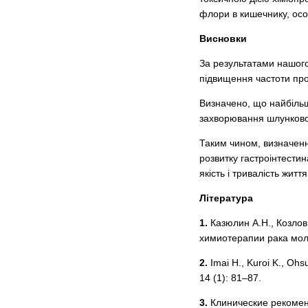
флори в кишечнику, осо
Висновки
За результатами нашого 
підвищення частоти проя
Визначено, що найбільш
захворювання шлунково-к
Таким чином, визначенн
розвитку гастроінтести
якість і тривалість життя
Література
1.
Казюлин А.Н., Козлов
химиотерапии рака моло
2.
Imai H., Kuroi K., Ohs
14 (1): 81–87.
3.
Клинические рекоменд