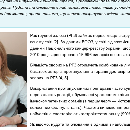
ну дію на шлунково-кишковий тракт, зумовлюючи розвиток нудо
закрепів. Нудота та блювання є найчастішими токсичними ускладн
и для життя, проте такими, що значно погіршують якість життя
Рак грудної залози (РГЗ) займає перше місце в стру
всьому світі [2]. За даними ВООЗ, у світі від злояк
даними Національного канцер-реєстру України, щоріч
2010 році зареєстровано 15 996 випадків цього зах
Більшість хворих на РГЗ отримують комбіноване ліку
багатьох авторів, протипухлинна терапія достовірно
хворих на РГЗ [4, 5].
Використання протипухлинних препаратів часто суп
переважають реакції, обумовлені ураженням клітин 
імунокомпетентних органів (в першу чергу — кістков
волосяних фолікулів та ін.). Частота виникнення рі
найчастіше спостерігають гастроінтестинальну (90%) 
Як відомо, нудота та блювання є одними з найбільш 