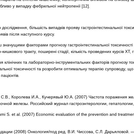
бливо у випадку фебрильної нейтропенії [12].
дослідження, більшість випадків прояву гастроінтестинальної токсич
вів після наступного курсу.
 значущими факторами прогнозу гастроінтестинальної токсичності ХТ
ишкового тракту, поширені стадії, кількість проведених курсів ХТ, 
я клінічних та лабораторно-інструментальних факторів прогнозу токс
нальної токсичності та розробити оптимальну терапію супроводу, щ
 пацієнтів.
 С.В., Королева И.А., Кучерявый Ю.А. (2007) Частота поражения 
чной железы. Российский журнал гастроэнтерологии, гепатологии, 
umi S. et al. (2007) Economic evaluation of the prevention and treatmen
ации (2008) Онкология/под ред. В.И. Чиссова, С.Л. Дарьяловой.