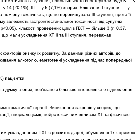
птоматичного лікування, найбільш часто спостерігали нудоту — у
— у 14 (20,1%), ІІІ — у 5 (7,1%) хворих. Блювання І ступеня — у
а помірну токсичність, що не перевищувала ІІІ ступеня, проте її
 залежність гастроінтестинальної токсичності від супутніх
 p<0,05), кількості проведених циклів ПХТ — більше 3 (r=0,37,
 що мали ускладнення ХТ ІІ та ІІІ ступеня, переважав
акторів ризику їх розвитку. За даними різних авторів, до
, вживання алкоголю, еметогенні ускладнення під час попередньої
%) пацієнтки.
 на думку вчених, пов’язано з більшою інтенсивністю відновлення
симптоматичної терапії. Виникнення закрепів у хворих, що
ції, гіперкальціємії, нейротоксичним впливом ХТ та фізичною
астим ускладненням ПХТ є розвиток діареї, обумовленої як прямою
лунково-кишкового тракту, так і, можливо, розвитком патогенної