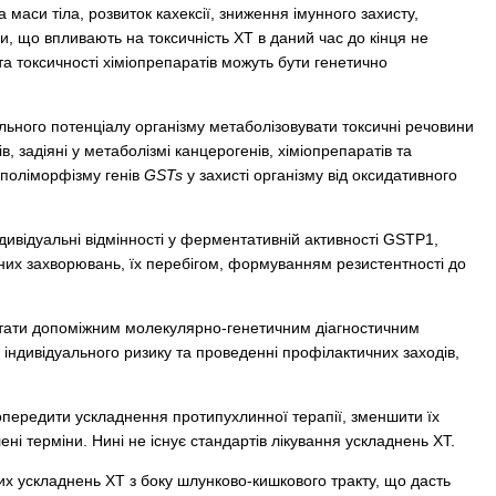
маси тіла, розвиток кахексії, зниження імунного захисту,
и, що впливають на токсичність ХТ в даний час до кінця не
та токсичності хіміопрепаратів можуть бути генетично
льного потенціалу організму метаболізовувати токсичні речовини
, задіяні у метаболізмі канцерогенів, хіміопрепаратів та
о поліморфізму генів
GSTs
у захисті організму від оксидативного
дивідуальні відмінності у ферментативній активності GSTР1,
чних захворювань, їх перебігом, формуванням резистентності до
стати допоміжним молекулярно-генетичним діагностичним
і індивідуального ризику та проведенні профілактичних заходів,
попередити ускладнення протипухлинної терапії, зменшити їх
ені терміни. Нині не існує стандартів лікування ускладнень ХТ.
х ускладнень ХТ з боку шлунково-кишкового тракту, що дасть