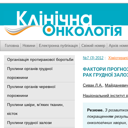
Головна
Новини
Електронна публікація
Свіжий номер
Архів номе
№7 (3) 2012
:
Хіміотерап
Організація протиракової боротьби
Пухлини органів грудної
ФАКТОРИ ПРОГНОЗ
РАК ГРУДНОЇ ЗАЛО
порожнини
Сивак Л.А.
,
Майданевич
Пухлини органів черевної
порожнини
Національний інститут р
Пухлини шкіри, м'яких тканин,
Резюме.
З розвитком
кісток
покращенням результ
Пухлини грудної залози
онкологічних хворих