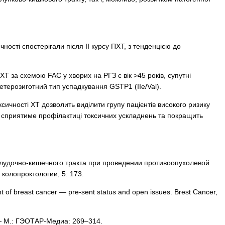
ності спостерігали після ІІ курсу ПХТ, з тенденцією до
 за схемою FAC у хворих на РГЗ є вік >45 років, супутні
гетерозиготний тип успадкування GSTP1 (IIe/Val).
ичності ХТ дозволить виділити групу пацієнтів високого ризику
о сприятиме профілактиці токсичних ускладнень та покращить
желудочно-кишечного тракта при проведении противоопухолевой
колопроктологии, 5: 173.
t of breast cancer — pre­‑sent status and open issues. Brest Cancer,
 — М.: ГЭОТАР-Медиа: 269–314.