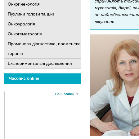
спричиняють токсич
Онкогінекологія
мукозитів, діареї, 
Пухлини голови та шиї
не найнебезпечнішим
лікування.
Онкоурологія
Онкогематологія
Променева діагностика, променева
терапія
Експериментальні дослідження
Часопис online
Всі новини