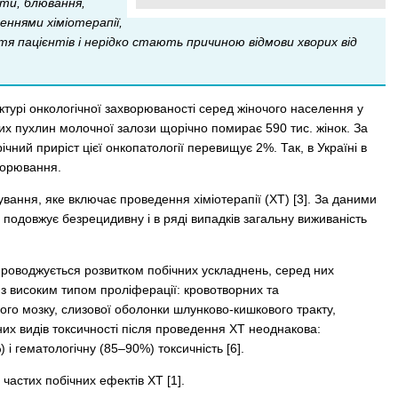
ти, блювання,
еннями хіміотерапії,
 пацієнтів і нерідко стають причиною відмови хворих від
ктурі онкологічної захворюваності серед жіночого населення у
існих пухлин молочної залози щорічно помирає 590 тис. жінок. За
ний приріст цієї онкопатології перевищує 2%. Так, в Україні в
ворювання.
вання, яке включає проведення хіміотерапії (ХТ) [3]. За даними
 подовжує безрецидивну і в ряді випадків загальну виживаність
роводжується розвитком побічних ускладнень, серед них
з високим типом проліферації: кровотворних та
ого мозку, слизової оболонки шлунково-кишкового тракту,
зних видів токсичності після проведення ХТ неоднакова:
і гематологічну (85–90%) токсичність [6].
частих побічних ефектів ХТ [1].