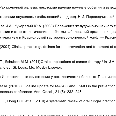
 Рак молочной железы: некоторые важные научные события и выводы 
терапии опухолевых заболеваний / под ред. Н.И. Переводчиковой. 
ва И.А., Кучерявый Ю.А. (2008) Поражения желудочно-кишечного т
еские и этно-экологические проблемы заболеваний органов пищева
 участием и Красноярской гастроэнтерологической конф. — Красно
(2004) Clinical practice guidelines for the prevention and treatment of
.
T., Schubert M.M. (2011)Oral complications of cancer therapy / In: J.A
y. 6 ed. St. Louis, Mo. Mosby Elsevier.
 Инфекционные осложнения у онкологических больных. Практическ
. et al. (2010) Guideline update for MASCC and ESMO in the preventio
onsensus conference. Ann. Oncol., 21 (5): 232–243.
.C., Hong C.H. et al. (2010) A syste­matic review of oral fungal infectio