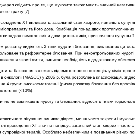
джерел свідчить про те, що мукозити також мають значний негативн
ого тракту [7].
ускладнень ХТ впливають: загальний стан хворого, наявність супутнь
ї хіміопрепарату та його доза. Комбінація понад двох протипухлинни
х випадках вимагає зміни дози цитостатиків, призначення супутньої
м розвитку ви­ді­ляють 3 типи нудоти і блювання, викликаних цитос
рольоване та рефрактерне блювання. При неконтро­льованих нудоті та
 зниження якості життя, виникає необхідність в додатковому обстежен
оти та блювання залежить від еметогенного потенціалу хіміотерапев
 в онкології (МАSCC) у 2005 р. була розроблена класифікація, згід
на 4 групи: високоеметогенні (ризик розвитку блювання без профіл
етогенні (<10%).
ктично не викликають нудоту та блювання, відносять тільки гормона
отоксичного лікування виникає діарея, менш часто закрепи і мукози
а тлі проведення ХТ значно погіршує загальний стан хворих і часто
супровідної терапії. Особливо небезпечним є поєднання різних поб