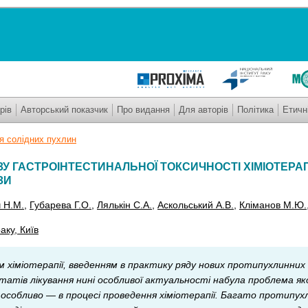
рів
Авторський показчик
Про видання
Для авторів
Політика
Етичн
ія солідних пухлин
У ГАСТРОІНТЕСТИНАЛЬНОЇ ТОКСИЧНОСТІ ХІМІОТЕРАПІ
ЗИ
 Н.М.
,
Губарева Г.О.
,
Лялькін С.А.
,
Аскольський А.В.
,
Кліманов М.Ю.
аку, Київ
 хіміотерапії, введенням в практику ряду нових протипухлинних 
атів лікування нині особливої актуальності набула проблема я
, особливо — в процесі проведення хіміотерапії. Багато протипу