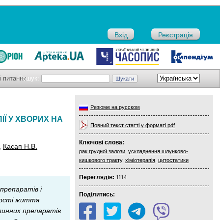
Вхід
Реєстрація
і питання
Пошук:
Резюме на русском
Ї У ХВОРИХ НА
Повний текст статті у форматі pdf
Ключові слова:
,
Касап Н.В.
рак грудної залози
,
ускладнення шлунково-
кишкового тракту
,
хіміотерапія
,
цитостатики
Переглядів:
1114
препаратів і
Поділитись:
кості життя
хлинних препаратів