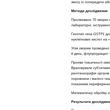
змогу їх попередити або
Методи дослідження
Проліковано 70 хворих на
лабораторні, інструмен
Генотип гена
GSTP1
дос
нуклеїнових кислот на 
Усім хворим проведено 
й день, флуороурацил —
Прояви токсичності хімі
Враховували суб’єктивні
рентгенографія органів
порожнини і малого таз
показників периферичної
Математичну обробку отр
Результати досліджен