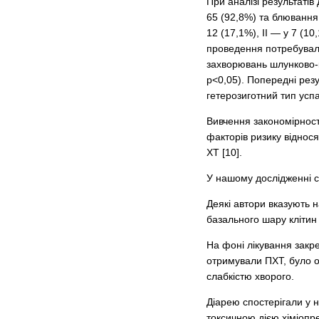
При аналізі результаті
65 (92,8%) та блювання 
12 (17,1%), ІІ — у 7 (1
проведення потребувало
захворювань шлунково-ки
p<0,05). Попередні резу
гетерозиготний тип успад
Вивчення закономірност
факторів ризику віднося
ХТ [10].
У нашому дослідженні ст
Деякі автори вказують н
базального шару клітин 
На фоні лікування закре
отримували ПХТ, було о
слабкістю хворого.
Діарею спостерігали у 
токсичною дією хіміопре