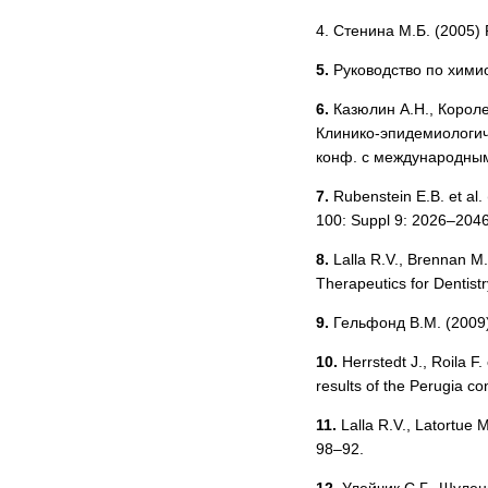
4. Стенина М.Б. (2005)
5.
Руководство по химио
6.
Казюлин А.Н., Короле
Клинико-эпидемиологич
конф. с международным
7.
Rubenstein E.B. et al. 
100: Suppl 9: 2026–2046
8.
Lalla R.V., Brennan M.
Therapeutics for Dentistr
9.
Гельфонд В.М. (2009)
10.
Herrstedt J., Roila F
results of the Perugia c
11.
Lalla R.V., Latortue M
98–92.