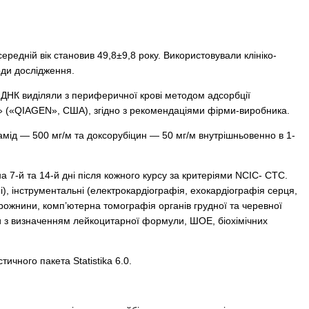
середній вік становив 49,8±9,8 року. Використовували клініко-
оди дослідження.
 ДНК виділяли з периферичної крові методом адсорбції
t» («QIAGEN», США), згідно з рекомендаціями фірми-виробника.
амід — 500 мг/м та доксорубіцин — 50 мг/м внутрішньовенно в 1-
а 7-й та 14-й дні після кожного курсу за критеріями NCIC- СТС.
ні), інструментальні (електрокардіографія, ехокардіографія серця,
рожнини, комп’ютерна томографія органів грудної та черевної
и з визначенням лейкоцитарної формули, ШОЕ, біохімічних
ичного пакета Statistika 6.0.