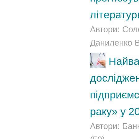
літератур
Автори: Соло
Даниленко В.
Найва
дослідже
підприємс
раку» у 2
Автори: Бан