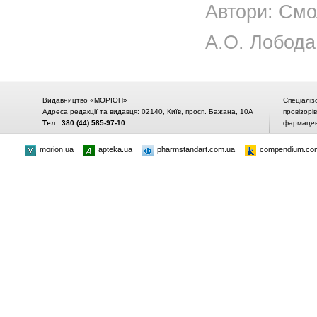
Автори: Смол
А.О. Лобода 
Видавництво «МОРІОН»
Спеціаліз
Адреса редакції та видавця: 02140, Київ, просп. Бажана, 10А
провізорі
Тел.: 380 (44) 585-97-10
фармацевт
morion.ua
apteka.ua
pharmstandart.com.ua
compendium.co