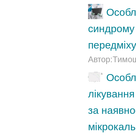
Особл
синдрому 
передміху
Автор:Тимош
Особли
лікування
за наявно
мікрокаль