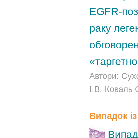
EGFR-пози
раку леге
обговорен
«таргетн
Автори: Сух
І.В. Коваль 
Випадок із
Випад