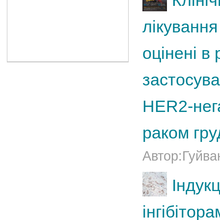
Кліні
лікування
оцінені в 
застосува
HER2-нег
раком гру
Автор:Гуйван
Індукц
інгібітора