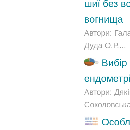
шиї без в
вогнища
Автори: Гал
Дуда О.Р.... 
Вибір
ендометрі
Автори: Дякі
Соколовська 
Особли