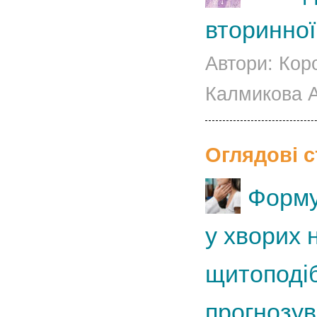
вторинно
Автори: Коро
Калмикова А.
Оглядові ст
Форму
у хворих 
щитоподіб
прогнозув