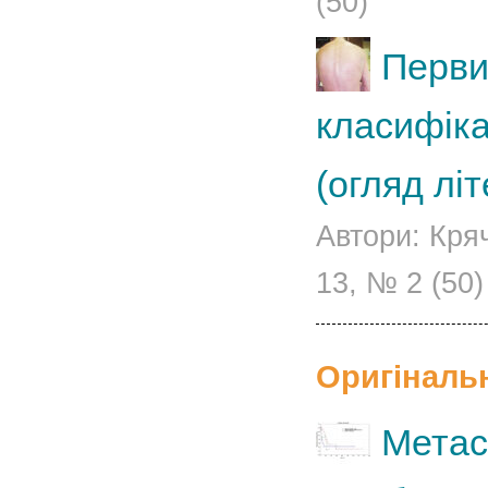
(50)
Перви
класифіка
(огляд лі
Автори: Кряч
13, № 2 (50)
Оригінальні
Метас