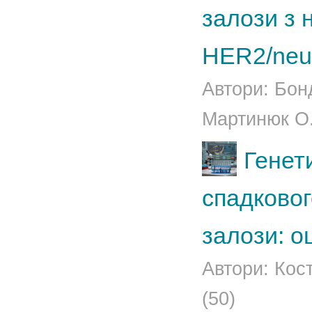
залози з 
HER2/neu
Автори: Бон
Мартинюк О.М
Генети
спадковог
залози: о
Автори: Кос
(50)