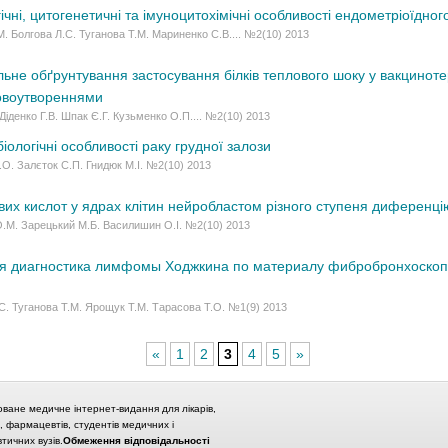
ні, цитогенетичні та імуноцитохімічні особливості ендометріоїдног
. Болгова Л.С. Туганова Т.М. Мариненко С.В.... №2(10) 2013
не обґрунтування застосування білків теплового шоку у вакцинотер
овоутвореннями
 Діденко Г.В. Шпак Є.Г. Кузьменко О.П.... №2(10) 2013
ологічні особливості раку грудної залози
О. Залєток С.П. Гнидюк М.І. №2(10) 2013
ових кислот у ядрах клітин нейробластом різного ступеня диференц
О.М. Зарецький М.Б. Василишин О.І. №2(10) 2013
ая диагностика лимфомы Ходжкина по материалу фибробронхоскоп
С. Туганова Т.М. Ярощук Т.М. Тарасова Т.О. №1(9) 2013
«
1
2
3
4
5
»
оване медичне інтернет-видання для лікарів,
в, фармацевтів, студентів медичних і
ичних вузів.
Обмеження відповідальності