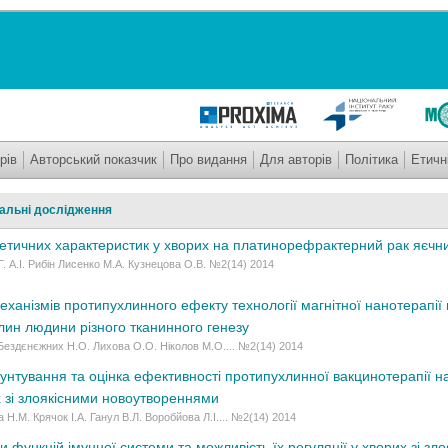
рів
Авторський показчик
Про видання
Для авторів
Політика
Етичн
альні дослідження
нетичних характеристик у хворих на платинорефрактерний рак яєчн
.Г. А.І. Рибін Лисенко М.А. Кузнецова О.В. №2(14) 2014
ханізмів протипухлинного ефекту технології магнітної нанотерапії 
лин людини різного тканинного генезу
Бездєнєжних Н.О. Лихова О.О. Ніколов М.О.... №2(14) 2014
унтування та оцінка ефективності протипухлинної вакцинотерапії н
х зі злоякісними новоутвореннями
 Н.М. Крячок І.А. Ганул В.Л. Воробйова Л.І.... №2(14) 2014
ми функцій імунної системи та можливість їх регуляції у хворих зі зл