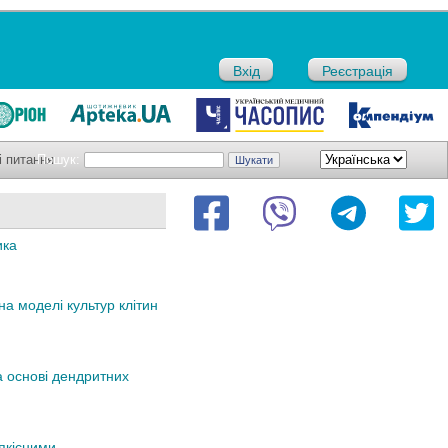
Вхід
Реєстрація
і питання
Пошук:
ика
на моделі культур клітин
а основі дендритних
оякісними