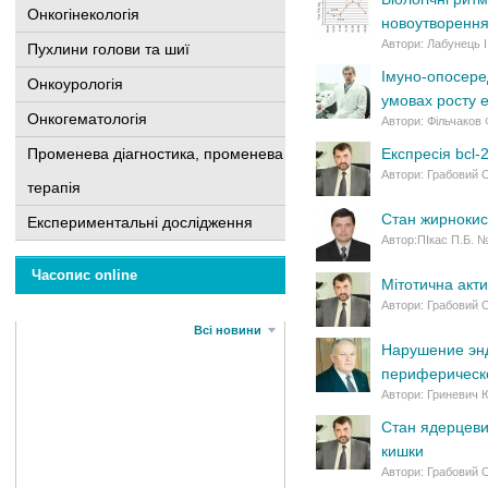
Онкогінекологія
новоутворенням
Автори: Лабунець 
Пухлини голови та шиї
Імуно-опосере
Онкоурологія
умовах росту 
Онкогематологія
Автори: Фільчаков 
Променева діагностика, променева
Експресія bcl-
Автори: Грабовий О
терапія
Стан жирнокисл
Експериментальні дослідження
Автор:ПІкас П.Б. 
Часопис online
Мітотична акти
Автори: Грабовий О
Всі новини
Нарушение энд
периферическо
Автори: Гриневич Ю
Стан ядерцевих
кишки
Автори: Грабовий 