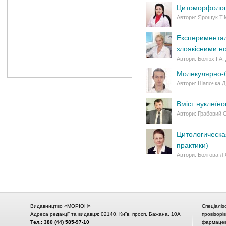
Цитоморфологіч
Автори: Ярощук Т.М
Експерименталь
злоякісними н
Автори: Болюх І.А.
Молекулярно-бі
Автори: Шапочка Д.
Вміст нуклеїн
Автори: Грабовий 
Цитологическ
практики)
Автори: Болгова Л.
Видавництво «МОРІОН»
Спеціаліз
Адреса редакції та видавця: 02140, Київ, просп. Бажана, 10А
провізорі
Тел.: 380 (44) 585-97-10
фармацевт