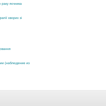
о раку яєчника
апії хворих зі
іювання
ии (наблюдение из