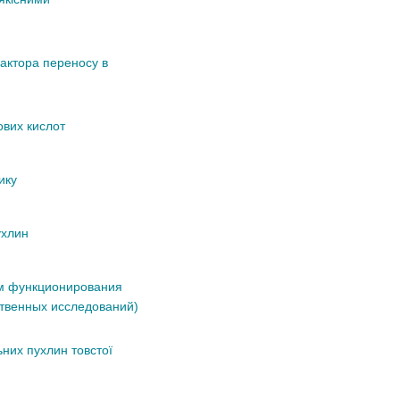
актора переносу в
ових кислот
ику
ухлин
ем функционирования
ственных исследований)
ьних пухлин товстої