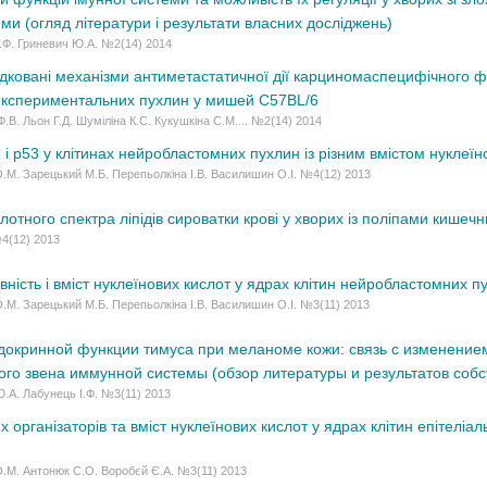
и (огляд літератури і результати власних досліджень)
І.Ф. Гриневич Ю.А. №2(14) 2014
дковані механізми антиметастатичної дії карциномаспецифічного ф
експериментальних пухлин у мишей С57BL/6
Ф.В. Льон Г.Д. Шуміліна К.С. Кукушкіна С.М.... №2(14) 2014
2 і p53 у клітинах нейробластомних пухлин із різним вмістом нуклеїн
.М. Зарецький М.Б. Перепьолкіна І.В. Василишин О.І. №4(12) 2013
отного спектра ліпідів сироватки крові у хворих із поліпами кишечн
№4(12) 2013
вність і вміст нуклеїнових кислот у ядрах клітин нейробластомних п
.М. Зарецький М.Б. Перепьолкіна І.В. Василишин О.І. №3(11) 2013
окринной функции тимуса при меланоме кожи: связь с изменени
го звена иммунной системы (обзор литературы и результатов соб
.А. Лабунець І.Ф. №3(11) 2013
 організаторів та вміст нуклеїнових кислот у ядрах клітин епітеліал
О.М. Антонюк С.О. Воробєй Є.А. №3(11) 2013