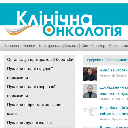
Головна
Новини
Електронна публікація
Свіжий номер
Архів номе
Організація протиракової боротьби
Рубрика : Експеримент
Пухлини органів грудної
Аналіз цитоге
Автори: Дубініна В
порожнини
Пухлини органів черевної
Дослідження ме
злоякісних пух
порожнини
Автори: Орел В.Е. 
Пухлини шкіри, м'яких тканин,
Розробка, обґр
кісток
клітин у хвори
Автори: Храновська
Пухлини грудної залози
Біологічні рит